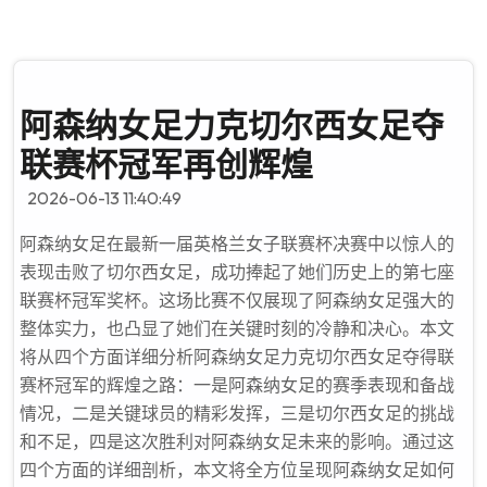
阿森纳女足力克切尔西女足夺
联赛杯冠军再创辉煌
2026-06-13 11:40:49
阿森纳女足在最新一届英格兰女子联赛杯决赛中以惊人的
表现击败了切尔西女足，成功捧起了她们历史上的第七座
联赛杯冠军奖杯。这场比赛不仅展现了阿森纳女足强大的
整体实力，也凸显了她们在关键时刻的冷静和决心。本文
将从四个方面详细分析阿森纳女足力克切尔西女足夺得联
赛杯冠军的辉煌之路：一是阿森纳女足的赛季表现和备战
情况，二是关键球员的精彩发挥，三是切尔西女足的挑战
和不足，四是这次胜利对阿森纳女足未来的影响。通过这
四个方面的详细剖析，本文将全方位呈现阿森纳女足如何