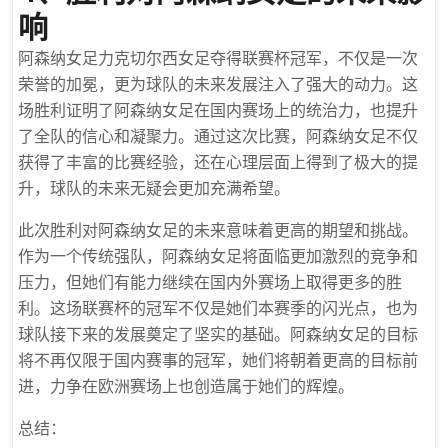
响
阿森纳女足力克切尔西女足夺得联赛杯冠军，不仅是一次
荣誉的加冕，更为球队的未来发展注入了强大的动力。这
场胜利证明了阿森纳女足在国内赛场上的统治力，也提升
了全队的信心和凝聚力。通过这次比赛，阿森纳女足不仅
获得了丰富的比赛经验，还在心理层面上得到了极大的提
升，球队的未来无疑会更加充满希望。
此次胜利对阿森纳女足的未来意味着更高的期望和挑战。
作为一个传统强队，阿森纳女足将面临更加激烈的竞争和
压力，但她们有能力继续在国内外赛场上取得更多的胜
利。这场联赛杯的冠军不仅是她们本赛季的闪光点，也为
球队接下来的发展奠定了坚实的基础。阿森纳女足的目标
将不再仅限于国内赛事的冠军，她们将朝着更高的目标前
进，力争在欧洲赛场上也创造属于她们的辉煌。
总结：