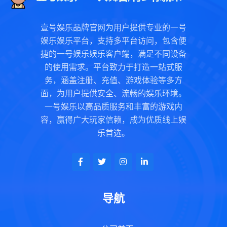
壹号娱乐品牌官网为用户提供专业的一号
娱乐娱乐平台，支持多平台访问，包含便
捷的一号娱乐娱乐客户端，满足不同设备
的使用需求。平台致力于打造一站式服
务，涵盖注册、充值、游戏体验等多方
面，为用户提供安全、流畅的娱乐环境。
一号娱乐以高品质服务和丰富的游戏内
容，赢得广大玩家信赖，成为优质线上娱
乐首选。
导航