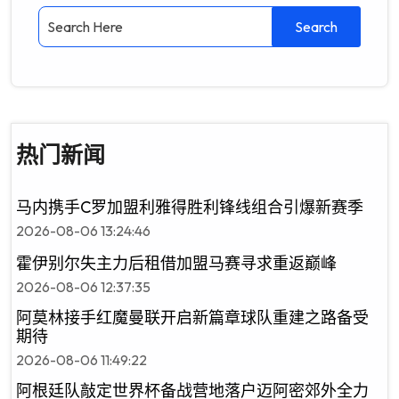
热门新闻
马内携手C罗加盟利雅得胜利锋线组合引爆新赛季
2026-08-06 13:24:46
霍伊别尔失主力后租借加盟马赛寻求重返巅峰
2026-08-06 12:37:35
阿莫林接手红魔曼联开启新篇章球队重建之路备受
期待
2026-08-06 11:49:22
阿根廷队敲定世界杯备战营地落户迈阿密郊外全力