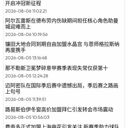
开启冲冠新征程
2026-08-06 11:02:21
阿尔瓦雷斯在德布劳内伤缺期间担任核心角色助曼
城迎难而上
2026-08-06 10:19:56
镰田大地合同到期自由加盟水晶宫 与恩师格拉斯纳
再度携手
2026-08-05 13:16:48
那不勒斯卫冕梦碎意甲赛季表现失常仅获第十
2026-08-05 12:24:28
迈阿密队在国际季后赛中遗憾出局，季后赛之路画
上句号
2026-08-05 11:39:51
路易斯伯伊冬窗高价加盟拜仁引发转会市场震动
2026-08-05 10:56:03
费南多正式加盟上海申花引发关注 新赛季助力球队