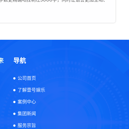
导航
公司首页
了解壹号娱乐
案例中心
集团新闻
服务宗旨