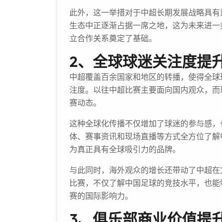
此外，这一举措对于中超长期发展战略具有
生态中正逐渐占据一席之地，这为未来进一
立合作关系奠定了基础。
2、全球球迷关注度提
中超覆盖百余国家和地区的转播，使得全球
注度。以往中超比赛主要面向国内观众，而
赛动态。
这种全球化传播不仅增加了球迷的参与感，
体、赛事资讯和现场直播等方式全方位了解
为真正具有全球吸引力的品牌。
与此同时，海外观众的增长还带动了中超在
比赛，不仅了解中国足球的竞技水平，也能
赛的国际影响力。
3、俱乐部商业价值提