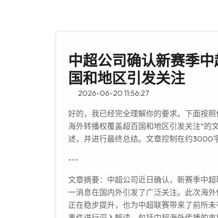
中超公司确认新赛季中
国和地区引发关注
2026-06-20 11:56:27
好的，我已经完全理解你的要求。下面按照
海外转播权覆盖超百国和地区引发关注”的
述，并进行最终总结。文章控制在约3000
---
文章摘要：中超公司近日确认，新赛季中超
一消息在国内外引发了广泛关注。此次海外
正在稳步提升，也为中超联赛带来了前所未
事件进行深入解读，包括中超海外传播的市