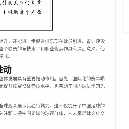
提升，还能进一步促进俱乐部在球员引进、青训建设
整个联赛的竞技水平和职业化运作具有深远意义，使
模式。
推动
整体发展具有重要推动作用。首先，国际化的赛事曝
而提升联赛整体竞技水平，也有助于国内球员学习先
全球观众展示其独特魅力。这不仅提升了中国足球的
关注和支持中国足球的球迷群体，为未来足球文化交