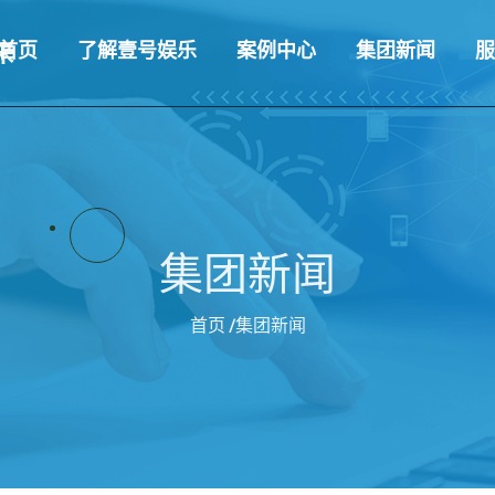
首页
了解壹号娱乐
案例中心
集团新闻
服
集团新闻
首页
/集团新闻