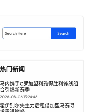
热门新闻
马内携手C罗加盟利雅得胜利锋线组
合引爆新赛季
2026-08-06 13:24:46
霍伊别尔失主力后租借加盟马赛寻
求重返巅峰