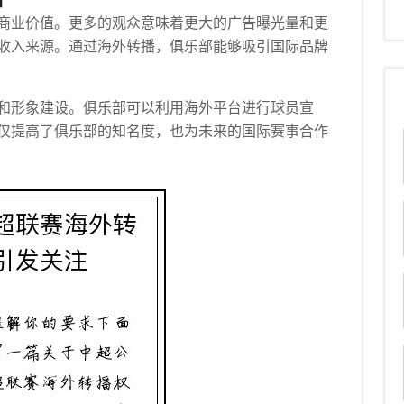
商业价值。更多的观众意味着更大的广告曝光量和更
收入来源。通过海外转播，俱乐部能够吸引国际品牌
和形象建设。俱乐部可以利用海外平台进行球员宣
仅提高了俱乐部的知名度，也为未来的国际赛事合作