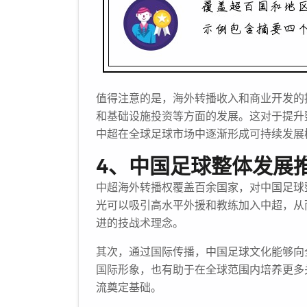
值得注意的是，海外转播收入和商业开发的
和基础设施投资等方面的发展。这对于提升
中超在全球足球市场中逐渐形成可持续发展
4、中国足球整体发展
中超海外转播权覆盖百余国家，对中国足球
光可以吸引高水平外援和教练加入中超，从
进的技战术理念。
其次，通过国际传播，中国足球文化能够向
国际形象，也有助于在全球范围内培养更多
流奠定基础。