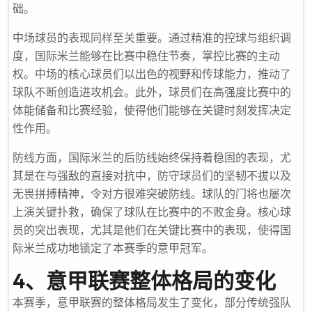
础。
中场球员的表现同样至关重要。通过精准的控球与组织调
度，国际米兰能够在比赛中稳住节奏，掌控比赛的主动
权。中场的核心球员们以出色的视野和传球能力，推动了
球队不断创造进攻机会。此外，球员们在高强度比赛中的
体能储备和比赛经验，使得他们能够在关键时刻发挥决定
性作用。
防线方面，国际米兰的后防线始终保持着稳固的表现，尤
其是在与强敌的直接对抗中，防守球员们的坚韧不拔以及
无畏拼搏精神，令对方很难突破防线。球队的门将也屡次
上演关键扑救，确保了球队在比赛中的不败金身。核心球
员的突出表现，尤其是他们在关键比赛中的表现，使得国
际米兰成功地锁定了本赛季的意甲冠军。
4、意甲联赛整体格局的变化
本赛季，意甲联赛的整体格局发生了变化，部分传统强队