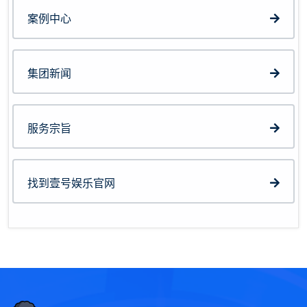
案例中心
集团新闻
服务宗旨
找到壹号娱乐官网