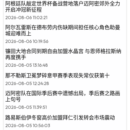
阿根廷队敲定世界杯备战营地落户迈阿密郊外全力
开启冲冠新征程
2026-08-06 11:02:21
阿尔瓦雷斯在德布劳内伤缺期间担任核心角色助曼
城迎难而上
2026-08-06 10:19:56
镰田大地合同到期自由加盟水晶宫 与恩师格拉斯纳
再度携手
2026-08-05 13:16:48
那不勒斯卫冕梦碎意甲赛季表现失常仅获第十
2026-08-05 12:24:28
迈阿密队在国际季后赛中遗憾出局，季后赛之路画
上句号
2026-08-05 11:39:51
路易斯伯伊冬窗高价加盟拜仁引发转会市场震动
2026-08-05 10:56:03