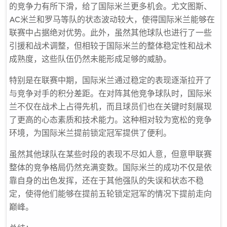
的竞争力有所下滑，给了国际米兰更多机会。尤文图斯、
AC米兰和罗马等队的状态波动较大，使得国际米兰能够在
联赛中占据绝对优势。此外，虽然其他球队也进行了一些
引援和战术调整，但相较于国际米兰的整体稳定性和战术
成熟度，这些队伍仍然未能形成足够的威胁。
特别是在联赛中期，国际米兰通过稳定的表现逐渐拉开了
与竞争对手的积分差距。在对阵其他竞争球队时，国际米
兰不仅在战术上占得先机，而且球员们也在关键时刻展现
了更高的心态素质和技术能力。这种相对较为宽松的竞争
环境，为国际米兰提前锁定冠军提供了便利。
虽然其他球队在某些时段的表现不尽如人意，但意甲联赛
整体的竞争格局仍然充满变数。国际米兰的成功不仅是依
靠自身的出色发挥，还在于其他强队的失误和状态不稳
定，使得他们能够在提前五轮锁定冠军的情况下提前走向
巅峰。