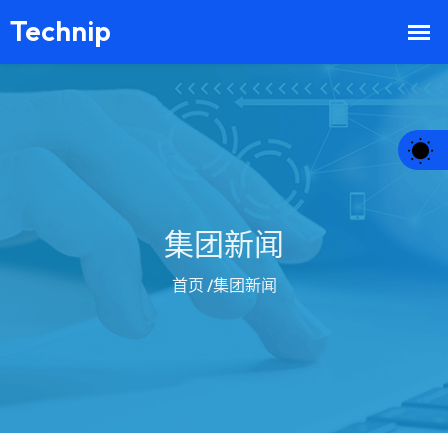
集团新闻
首页
/集团新闻