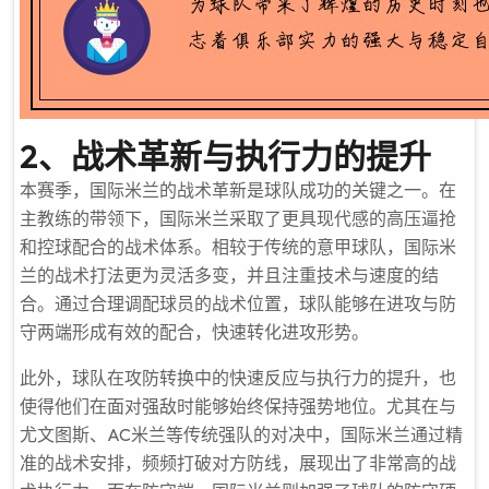
2、战术革新与执行力的提升
本赛季，国际米兰的战术革新是球队成功的关键之一。在
主教练的带领下，国际米兰采取了更具现代感的高压逼抢
和控球配合的战术体系。相较于传统的意甲球队，国际米
兰的战术打法更为灵活多变，并且注重技术与速度的结
合。通过合理调配球员的战术位置，球队能够在进攻与防
守两端形成有效的配合，快速转化进攻形势。
此外，球队在攻防转换中的快速反应与执行力的提升，也
使得他们在面对强敌时能够始终保持强势地位。尤其在与
尤文图斯、AC米兰等传统强队的对决中，国际米兰通过精
准的战术安排，频频打破对方防线，展现出了非常高的战