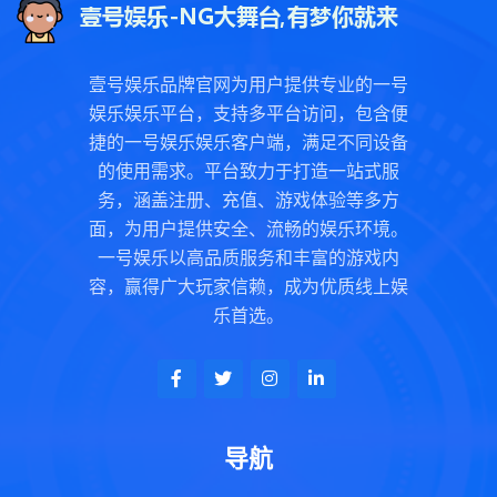
壹号娱乐品牌官网为用户提供专业的一号
娱乐娱乐平台，支持多平台访问，包含便
捷的一号娱乐娱乐客户端，满足不同设备
的使用需求。平台致力于打造一站式服
务，涵盖注册、充值、游戏体验等多方
面，为用户提供安全、流畅的娱乐环境。
一号娱乐以高品质服务和丰富的游戏内
容，赢得广大玩家信赖，成为优质线上娱
乐首选。
导航