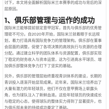
讨下，本文将全面解析国际米兰本赛季的成功与背后的深
层原因。
1、俱乐部管理与运作的成功
国际米兰能够提前锁定意甲冠军，首先与俱乐部的优秀管
理密不可分。自2020年开始，国际米兰就着眼于长远规
划，着力打造具有国际竞争力的管理架构。俱乐部在董事
会层面的调整，促使了各项决策的高效执行与资源的合理
分配。通过建立科学的团队体系与资源配置，俱乐部实现
了稳定的财务收入与资本运营，这为引进高水平球员、增
加俱乐部整体竞争力打下了坚实的基础。
另外，俱乐部的管理层始终重视青训体系的建设，长期的
青训投入逐渐开始显现成果。近年来，国际米兰培养出了
大量有潜力的年轻球员，他们不仅在意甲赛场上崭露头
角，也为球队注入了新鲜血液。这些年轻球员的快速成长
与稳定的心态，使得球队的整体实力得到了显著提升，也
为俱乐部未来的持续成功奠定了基础。