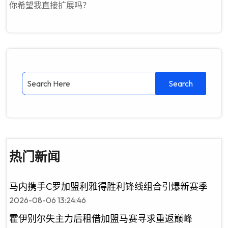
你希望我直接扩展吗？
热门新闻
马内携手C罗加盟利雅得胜利锋线组合引爆新赛季
2026-08-06 13:24:46
霍伊别尔失主力后租借加盟马赛寻求重返巅峰