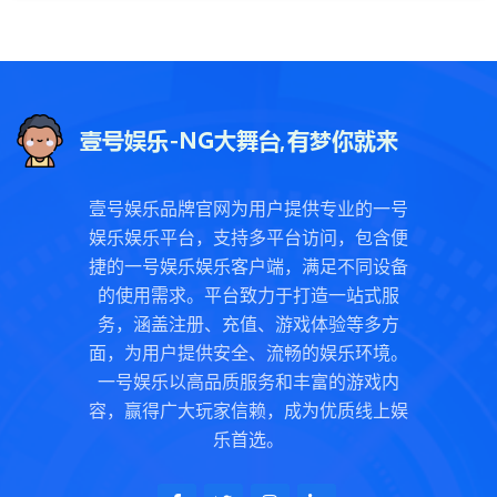
壹号娱乐品牌官网为用户提供专业的一号
娱乐娱乐平台，支持多平台访问，包含便
捷的一号娱乐娱乐客户端，满足不同设备
的使用需求。平台致力于打造一站式服
务，涵盖注册、充值、游戏体验等多方
面，为用户提供安全、流畅的娱乐环境。
一号娱乐以高品质服务和丰富的游戏内
容，赢得广大玩家信赖，成为优质线上娱
乐首选。