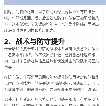
同时，门将的稳定性对于后防线球员的信心也有直接影
响。什琴斯尼回归后，后卫线在防守时能够更加果断和从
容，这不仅减少了失误的可能性，也让整个防线在面对高
压进攻时更具韧性和抗压能力。
2、战术与防守提升
什琴斯尼恢复合练对巴萨的战术体系具有重要意义。作为
一名高水平门将，他不仅擅长扑救，还具备出球组织能
力，这对于巴萨这种注重控球和快速反击的球队来说至关
重要。
在防守端，什琴斯尼的回归能够提升球队面对定位球和反
击时的应对能力。他在关键区域的指挥和快速反应，可以
有效减少对手的进攻威胁，为球队赢得更多的防守时间。
另外，什琴斯尼的技术特点也使巴萨在战术上有更多灵活
性。例如，他的长传能力能够直接发起快速反击，为锋线