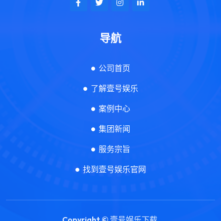
导航
公司首页
了解壹号娱乐
案例中心
集团新闻
服务宗旨
找到壹号娱乐官网
Copyright ©
壹号娱乐下载
.