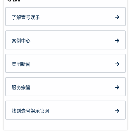
了解壹号娱乐
案例中心
集团新闻
服务宗旨
找到壹号娱乐官网