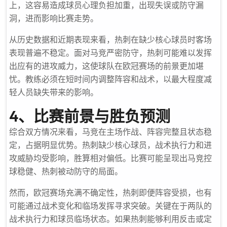
上，这容易造成球员心理负担加重，出现失误或防守漏
洞，进而影响比赛走势。
从历史数据和近期表现来看，热刺在缺少核心球员时客场
表现普遍不稳定。面对马竞严密防守，热刺可能难以发挥
出应有的进攻威力，这使球队在欧冠赛场的前景更加堪
忧。教练必须在短时间内调整阵容和战术，以最大程度减
轻人员缺失带来的影响。
4、比赛前景与胜负预测
综合双方情况来看，马竞在主场作战、阵容完整且状态稳
定，占据明显优势。热刺缺少核心球员，战术执行力和进
攻威胁均受影响，胜算相对偏低。比赛可能呈现出马竞控
球稳健、热刺被动防守的局面。
然而，欧冠赛场充满不确定性，热刺即便阵容受损，也有
可能通过战术变化和临场发挥寻求突破。关键在于两队的
战术执行力和球员临场状态。如果热刺能够利用反击或定