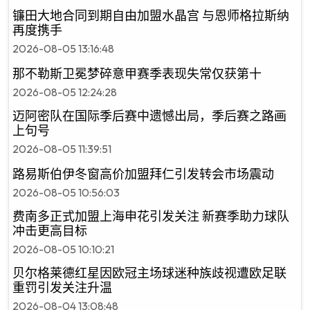
镰田大地合同到期自由加盟水晶宫 与恩师格拉斯纳
再度携手
2026-08-05 13:16:48
那不勒斯卫冕梦碎意甲赛季表现失常仅获第十
2026-08-05 12:24:28
迈阿密队在国际季后赛中遗憾出局，季后赛之路画
上句号
2026-08-05 11:39:51
路易斯伯伊冬窗高价加盟拜仁引发转会市场震动
2026-08-05 10:56:03
费南多正式加盟上海申花引发关注 新赛季助力球队
冲击更高目标
2026-08-05 10:10:21
贝尔格莱德红星因欧冠主场球迷种族歧视遭欧足联
重罚引发关注升温
2026-08-04 13:08:48