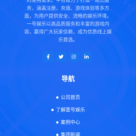
的使用需求。平台致力于打造一站式服
务，涵盖注册、充值、游戏体验等多方
面，为用户提供安全、流畅的娱乐环境。
一号娱乐以高品质服务和丰富的游戏内
容，赢得广大玩家信赖，成为优质线上娱
乐首选。
导航
公司首页
了解壹号娱乐
案例中心
集团新闻