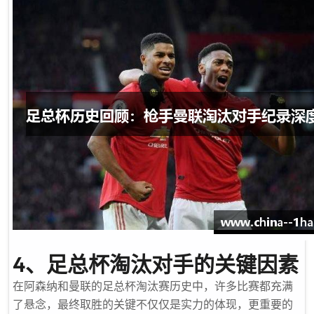
4、足总杯淘汰对手的关键因素
在阿森纳和曼联的足总杯淘汰赛历史中，许多比赛都充满
了悬念，最终取胜的关键不仅仅是实力的体现，更重要的