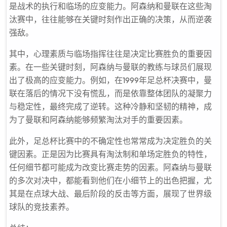
是战术的执行和临场的应变能力。阿森纳和曼联在这些淘
汰赛中，往往能够在关键时刻作出正确的决策，从而逆袭
强敌。
其中，心理素质与临场指挥往往是决定比赛胜负的重要因
素。在一些关键时刻，阿森纳与曼联的教练与球员们展现
出了极高的应变能力。例如，在1999年足总杯决赛中，曼
联在落后的情况下没有慌乱，而是依靠整体团队的凝聚力
与稳定性，最终完成了逆转。这种冷静和坚韧的精神，成
为了曼联和阿森纳能够频繁淘汰对手的重要因素。
此外，足总杯比赛中的不确定性也常常成为决定胜负的关
键因素。正是因为比赛具有淘汰制和单场定胜负的特性，
任何细节都可能成为改变比赛走势的因素。阿森纳与曼联
的多次对决中，都能看到他们在小细节上的出色把握，尤
其是在点球大战、最后阶段的反击等方面，展现了世界级
球队的竞技素养。