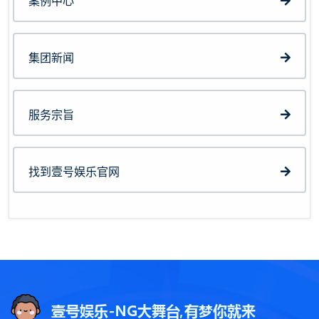
案例中心
集团新闻
服务宗旨
找到壹号娱乐官网