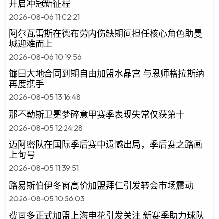
开启冲冠新征程
2026-08-06 11:02:21
阿尔瓦雷斯在德布劳内伤缺期间担任核心角色助曼
城迎难而上
2026-08-06 10:19:56
镰田大地合同到期自由加盟水晶宫 与恩师格拉斯纳
再度携手
2026-08-05 13:16:48
那不勒斯卫冕梦碎意甲赛季表现失常仅获第十
2026-08-05 12:24:28
迈阿密队在国际季后赛中遗憾出局，季后赛之路画
上句号
2026-08-05 11:39:51
路易斯伯伊冬窗高价加盟拜仁引发转会市场震动
2026-08-05 10:56:03
费南多正式加盟上海申花引发关注 新赛季助力球队