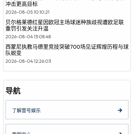
冲击更高目标
2026-08-05 10:10:21
贝尔格莱德红星因欧冠主场球迷种族歧视遭欧足联
重罚引发关注升温
2026-08-04 13:08:48
西蒙尼执教马德里竞技突破700场见证辉煌历程与球
队蜕变
2026-08-04 12:26:03
导航
了解壹号娱乐