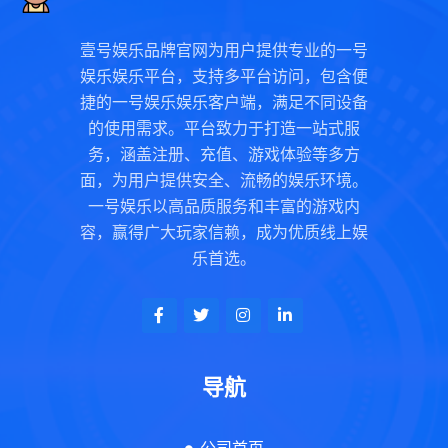
壹号娱乐品牌官网为用户提供专业的一号
娱乐娱乐平台，支持多平台访问，包含便
捷的一号娱乐娱乐客户端，满足不同设备
的使用需求。平台致力于打造一站式服
务，涵盖注册、充值、游戏体验等多方
面，为用户提供安全、流畅的娱乐环境。
一号娱乐以高品质服务和丰富的游戏内
容，赢得广大玩家信赖，成为优质线上娱
乐首选。
导航