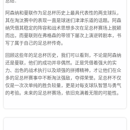
总结：
阿森纳和曼联作为足总杯历史上最具代表性的两支球队，
其在淘汰赛中的表现一直是球迷们津津乐道的话题。阿森
纳凭借其稳定的阵容和战术思想多次在足总杯赛场上脱颖
而出，而曼联则在弗格森的带领下屡次上演逆转剧本，书
写了属于自己的足总杯传奇。
回顾这些年的足总杯历史，我们可以看到，不论是阿森纳
还是曼联，他们的成功并非偶然。正是凭借着强大的实
力、出色的战术执行以及顽强的拼搏精神，才让他们在众
多的足总杯赛事中不断淘汰强敌，夺得荣誉。足总杯不仅
仅是一次次单纯的胜负较量，更是对每支球队智慧与勇气
的考验。未来的足总杯赛场，依旧充满着无限的可能性。