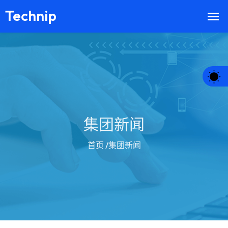
集团新闻
首页
/集团新闻