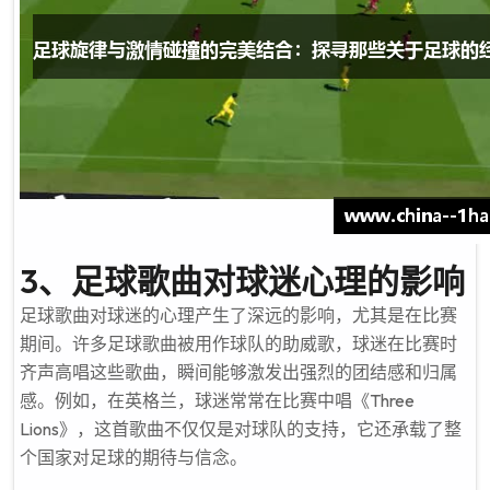
3、足球歌曲对球迷心理的影响
足球歌曲对球迷的心理产生了深远的影响，尤其是在比赛
期间。许多足球歌曲被用作球队的助威歌，球迷在比赛时
齐声高唱这些歌曲，瞬间能够激发出强烈的团结感和归属
感。例如，在英格兰，球迷常常在比赛中唱《Three
Lions》，这首歌曲不仅仅是对球队的支持，它还承载了整
个国家对足球的期待与信念。