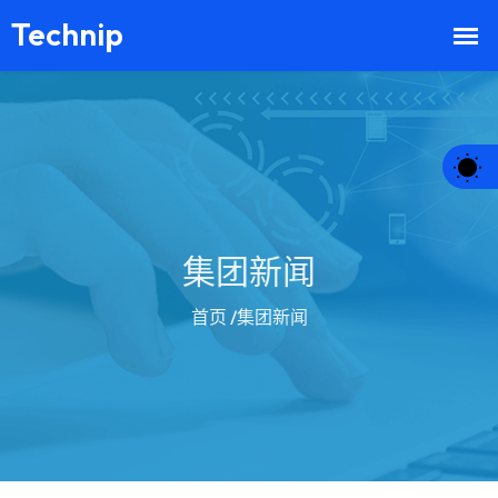
集团新闻
首页
/集团新闻