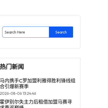
热门新闻
马内携手C罗加盟利雅得胜利锋线组
合引爆新赛季
2026-08-06 13:24:46
霍伊别尔失主力后租借加盟马赛寻
求重返巅峰