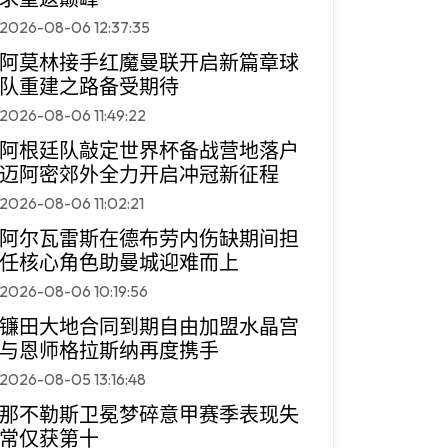
2026-08-06 12:37:35
阿莫林接手红魔曼联开启新篇章球
队重建之路备受期待
2026-08-06 11:49:22
阿根廷队敲定世界杯备战营地落户
迈阿密郊外全力开启冲冠新征程
2026-08-06 11:02:21
阿尔瓦雷斯在德布劳内伤缺期间担
任核心角色助曼城迎难而上
2026-08-06 10:19:56
镰田大地合同到期自由加盟水晶宫
与恩师格拉斯纳再度携手
2026-08-05 13:16:48
那不勒斯卫冕梦碎意甲赛季表现失
常仅获第十