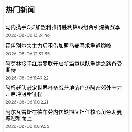
热门新闻
马内携手C罗加盟利雅得胜利锋线组合引爆新赛季
2026-08-06 13:24:46
霍伊别尔失主力后租借加盟马赛寻求重返巅峰
2026-08-06 12:37:35
阿莫林接手红魔曼联开启新篇章球队重建之路备受
期待
2026-08-06 11:49:22
阿根廷队敲定世界杯备战营地落户迈阿密郊外全力
开启冲冠新征程
2026-08-06 11:02:21
阿尔瓦雷斯在德布劳内伤缺期间担任核心角色助曼
城迎难而上
2026-08-06 10:19:56