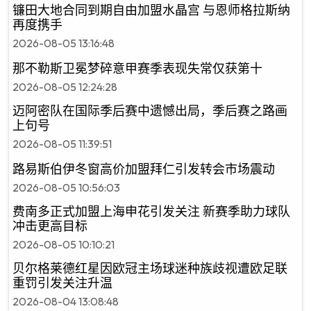
镰田大地合同到期自由加盟水晶宫 与恩师格拉斯纳
再度携手
2026-08-05 13:16:48
那不勒斯卫冕梦碎意甲赛季表现失常仅获第十
2026-08-05 12:24:28
迈阿密队在国际季后赛中遗憾出局，季后赛之路画
上句号
2026-08-05 11:39:51
路易斯伯伊冬窗高价加盟拜仁引发转会市场震动
2026-08-05 10:56:03
费南多正式加盟上海申花引发关注 新赛季助力球队
冲击更高目标
2026-08-05 10:10:21
贝尔格莱德红星因欧冠主场球迷种族歧视遭欧足联
重罚引发关注升温
2026-08-04 13:08:48