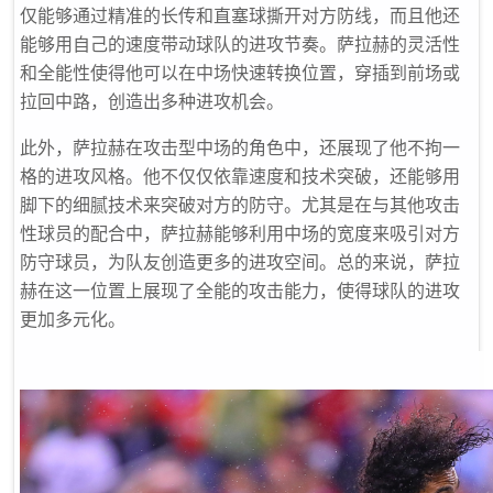
仅能够通过精准的长传和直塞球撕开对方防线，而且他还
能够用自己的速度带动球队的进攻节奏。萨拉赫的灵活性
和全能性使得他可以在中场快速转换位置，穿插到前场或
拉回中路，创造出多种进攻机会。
此外，萨拉赫在攻击型中场的角色中，还展现了他不拘一
格的进攻风格。他不仅仅依靠速度和技术突破，还能够用
脚下的细腻技术来突破对方的防守。尤其是在与其他攻击
性球员的配合中，萨拉赫能够利用中场的宽度来吸引对方
防守球员，为队友创造更多的进攻空间。总的来说，萨拉
赫在这一位置上展现了全能的攻击能力，使得球队的进攻
更加多元化。