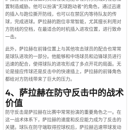
置制造威胁。他可以扮演“无球跑动者”的角色，通过迅速
的插入与跑位撕开防线，也可以在禁区内等待队友的传
球，完成进球。萨拉赫的跑位非常智能，尤其擅长利用对
方防线的空档，在最适合的时机插入进攻位置，进行致命
一击。
此外，萨拉赫在前锋位置上与其他攻击球员的配合也常常
是球队进攻的一部分。他能够和中场球员和边锋球员进行
迅速的配合，使得球队的进攻形成了多点开花的局面。无
论是接应传球还是反击中的快速插上，萨拉赫的前锋角色
都给对方防线带来了巨大的压力。
4、萨拉赫在防守反击中的战术
价值
防守反击是萨拉赫在比赛中常常扮演的重要角色之一。在
这一战术体系下，萨拉赫的速度和反应能力成为了反击的
关键。球队在防守端取得控球权后，萨拉赫迅速带球发动