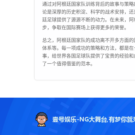
通过对阿根廷国家队训练背后的故事与策略
论是深厚的历史积淀、科学的战术安排，还
廷足球提供了源源不断的动力。在未来，阿
步，争取在国际赛场上获得更多的荣誉。
总之，阿根廷国家队的成功离不开多方面的
体系等。每一项成功的策略和方法，都是在
事，给世界各国足球队提供了宝贵的经验和
了一个值得借鉴的范本。