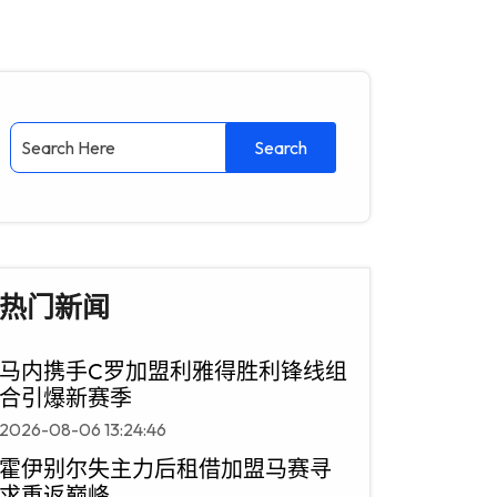
热门新闻
马内携手C罗加盟利雅得胜利锋线组
合引爆新赛季
2026-08-06 13:24:46
霍伊别尔失主力后租借加盟马赛寻
求重返巅峰