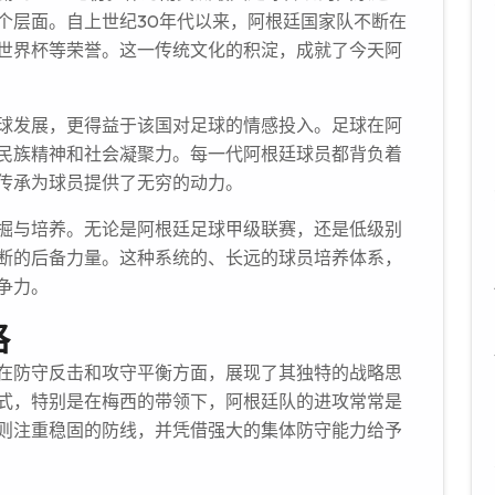
个层面。自上世纪30年代以来，阿根廷国家队不断在
世界杯等荣誉。这一传统文化的积淀，成就了今天阿
球发展，更得益于该国对足球的情感投入。足球在阿
民族精神和社会凝聚力。每一代阿根廷球员都背负着
传承为球员提供了无穷的动力。
掘与培养。无论是阿根廷足球甲级联赛，还是低级别
断的后备力量。这种系统的、长远的球员培养体系，
争力。
格
在防守反击和攻守平衡方面，展现了其独特的战略思
式，特别是在梅西的带领下，阿根廷队的进攻常常是
则注重稳固的防线，并凭借强大的集体防守能力给予