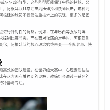
3或4-4-2的阵型，这些阵型既能保证中场的控球，又
上，阿根廷队非常注重高压逼抢和快速反击，这种高
阿根廷的球员不仅仅注重技术上的表现，更多的是团
点进行针对性的调整。例如，在与巴西等强敌对阵
求控制比赛节奏。而在面对较弱的对手时，阿根廷则
变化，阿根廷队的核心理念始终未变——全队参与、快
设
和高效的团队建设。在世界级大赛中，心理素质往往
球在这方面有着独到的见解，教练组会通过一系列的
持冷静与专注。