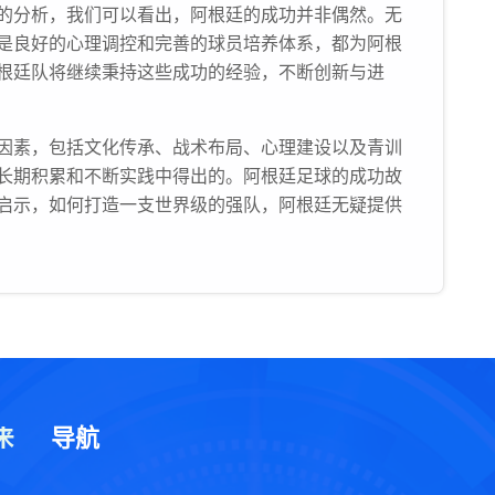
的分析，我们可以看出，阿根廷的成功并非偶然。无
是良好的心理调控和完善的球员培养体系，都为阿根
根廷队将继续秉持这些成功的经验，不断创新与进
因素，包括文化传承、战术布局、心理建设以及青训
长期积累和不断实践中得出的。阿根廷足球的成功故
启示，如何打造一支世界级的强队，阿根廷无疑提供
导航