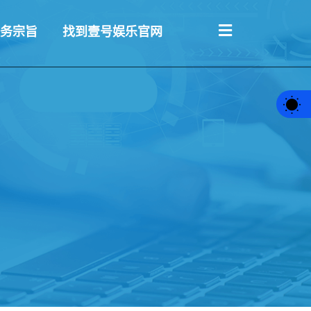
务宗旨
找到壹号娱乐官网