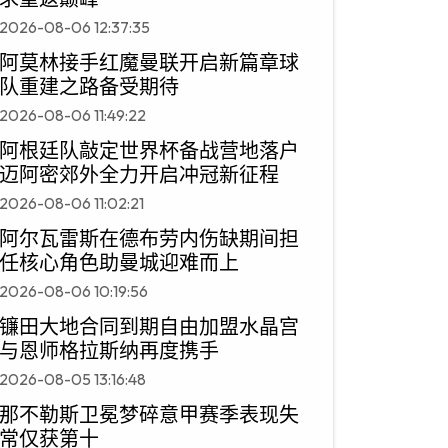
2026-08-06 12:37:35
阿莫林接手红魔曼联开启新篇章球
队重建之路备受期待
2026-08-06 11:49:22
阿根廷队敲定世界杯备战营地落户
迈阿密郊外全力开启冲冠新征程
2026-08-06 11:02:21
阿尔瓦雷斯在德布劳内伤缺期间担
任核心角色助曼城迎难而上
2026-08-06 10:19:56
镰田大地合同到期自由加盟水晶宫
与恩师格拉斯纳再度携手
2026-08-05 13:16:48
那不勒斯卫冕梦碎意甲赛季表现失
常仅获第十