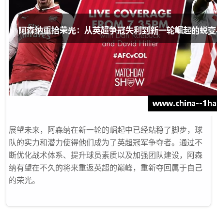
展望未来，阿森纳在新一轮的崛起中已经站稳了脚步，球
队的实力和潜力使得他们成为了英超冠军争夺者。通过不
断优化战术体系、提升球员素质以及加强团队建设，阿森
纳有望在不久的将来重返英超的巅峰，重新夺回属于自己
的荣光。