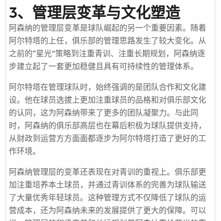
3、管理层变革与文化塑造
阿森纳的管理层变革是球队崛起的另一个重要因素。随着
阿尔特塔的上任，俱乐部的管理思路发生了较大变化。从
之前的“星光”策略到注重青训、注重长期规划，阿森纳逐
步建立起了一套更加稳健且具有可持续性的管理体系。
阿尔特塔在管理球队时，始终强调的是团队合作和文化建
设。他在球员选拔上更加注重球员的品格和对俱乐部文化
的认同，这为阿森纳带来了更多的团队凝聚力。与此同
时，阿森纳的俱乐部高层也在幕后积极为球队提供支持，
从财政到运营方方面面都逐步为阿尔特塔打造了更好的工
作环境。
阿森纳管理层的变革还表现在对青训的重视上。俱乐部更
加注重培养本土球员，并通过青训体系的完善为球队输送
了大量优秀年轻球员。这种管理方式不仅降低了球队的运
营成本，还为阿森纳未来的发展提供了更大的保障。可以