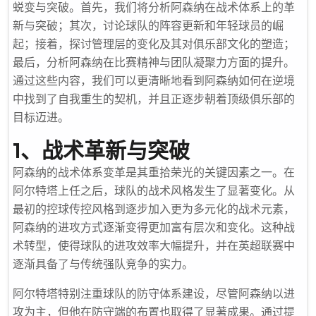
蜕变与突破。首先，我们将分析阿森纳在战术体系上的革
新与突破；其次，讨论球队的阵容更新和年轻球员的崛
起；接着，探讨管理层的变化及其对俱乐部文化的塑造；
最后，分析阿森纳在比赛精神与团队凝聚力方面的提升。
通过这些内容，我们可以更清晰地看到阿森纳如何在逆境
中找到了自我重生的契机，并且正逐步朝着顶级俱乐部的
目标迈进。
1、战术革新与突破
阿森纳的战术体系变革是其重拾荣光的关键因素之一。在
阿尔特塔上任之后，球队的战术风格发生了显著变化。从
最初的控球传控风格到逐步加入更为多元化的战术元素，
阿森纳的进攻方式逐渐变得更加富有层次和变化。这种战
术转型，使得球队的进攻效率大幅提升，并在英超联赛中
逐渐具备了与传统强队竞争的实力。
阿尔特塔特别注重球队的防守体系建设，尽管阿森纳以进
攻为主，但他在防守端的布置也取得了显著成果。通过提