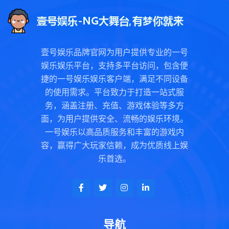
壹号娱乐品牌官网为用户提供专业的一号
娱乐娱乐平台，支持多平台访问，包含便
捷的一号娱乐娱乐客户端，满足不同设备
的使用需求。平台致力于打造一站式服
务，涵盖注册、充值、游戏体验等多方
面，为用户提供安全、流畅的娱乐环境。
一号娱乐以高品质服务和丰富的游戏内
容，赢得广大玩家信赖，成为优质线上娱
乐首选。
导航