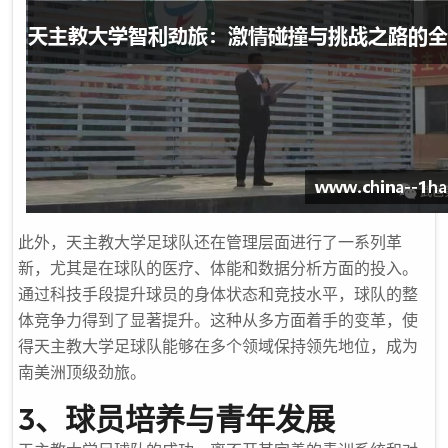
此外，天主教大学足球队还在管理层面进行了一系列革
新，尤其是在球队的医疗、体能和数据分析方面的投入。
通过科技手段提升球员的身体状态和竞技水平，球队的整
体竞争力得到了显著提升。这种从多方面着手的变革，使
得天主教大学足球队能够在多个领域保持领先地位，成为
南美洲顶级劲旅。
3、球员培养与青年发展