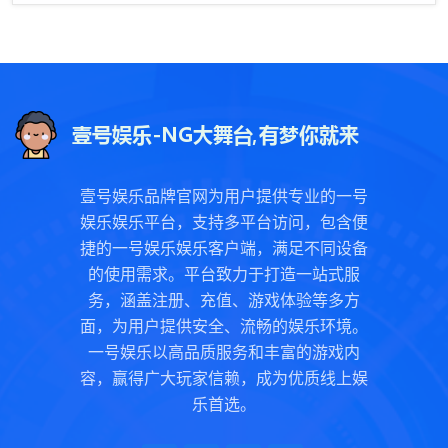
壹号娱乐品牌官网为用户提供专业的一号
娱乐娱乐平台，支持多平台访问，包含便
捷的一号娱乐娱乐客户端，满足不同设备
的使用需求。平台致力于打造一站式服
务，涵盖注册、充值、游戏体验等多方
面，为用户提供安全、流畅的娱乐环境。
一号娱乐以高品质服务和丰富的游戏内
容，赢得广大玩家信赖，成为优质线上娱
乐首选。