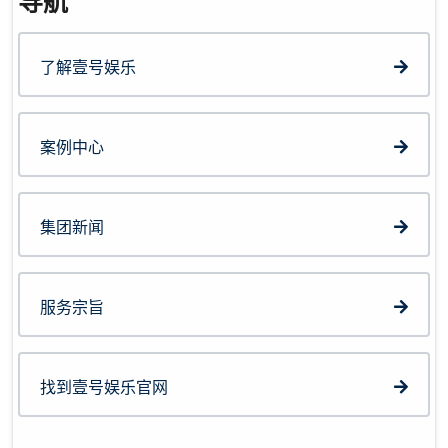
导航
了解壹号娱乐
案例中心
集团新闻
服务宗旨
找到壹号娱乐官网