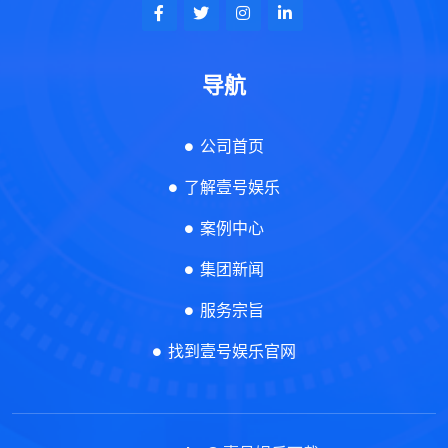
导航
公司首页
了解壹号娱乐
案例中心
集团新闻
服务宗旨
找到壹号娱乐官网