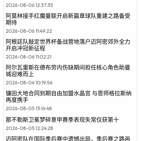
2026-08-06 12:37:35
阿莫林接手红魔曼联开启新篇章球队重建之路备受
期待
2026-08-06 11:49:22
阿根廷队敲定世界杯备战营地落户迈阿密郊外全力
开启冲冠新征程
2026-08-06 11:02:21
阿尔瓦雷斯在德布劳内伤缺期间担任核心角色助曼
城迎难而上
2026-08-06 10:19:56
镰田大地合同到期自由加盟水晶宫 与恩师格拉斯纳
再度携手
2026-08-05 13:16:48
那不勒斯卫冕梦碎意甲赛季表现失常仅获第十
2026-08-05 12:24:28
迈阿密队在国际季后赛中遗憾出局，季后赛之路画