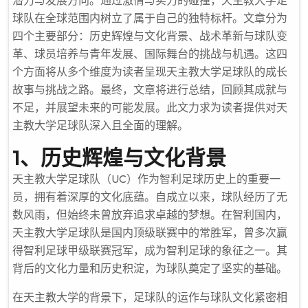
潜力与发展方向。通过激情与实力的碰撞，天主教大学足
球队在全球范围内树立了属于自己的独特标杆。文章分为
四个主要部分：历史辉煌与文化背景、战术革新与球队变
革、球员培养与青年发展、国际舞台的挑战与机遇。这四
个方面将从多个维度为读者呈现天主教大学足球队的成长
故事与挑战之路。最终，文章将进行总结，回顾其成就与
不足，并展望未来的可能发展。此文力求为读者提供对天
主教大学足球队深入且全面的理解。
1、历史辉煌与文化背景
天主教大学足球队（UC）作为智利足球历史上的重要一
员，拥有着深厚的文化底蕴。自成立以来，球队经历了无
数风雨，但始终未曾放弃追求卓越的梦想。在智利国内，
天主教大学足球队是国内顶级联赛中的常胜军，曾多次赢
得智利足球甲级联赛冠军，成为智利足球的象征之一。其
背后的文化力量和历史积淀，为球队奠定了坚实的基础。
在天主教大学的背景下，足球队的运作与球队文化紧密相