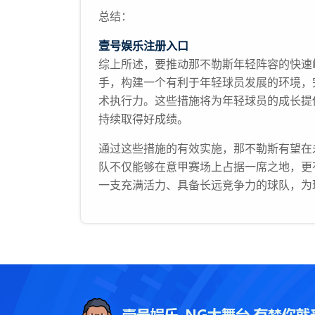
总结：
壹号娱乐注册入口
综上所述，要推动那不勒斯年轻阵容的快速
手，构建一个有利于年轻球员发展的环境，
术执行力。这些措施将为年轻球员的成长提
持续取得好成绩。
通过这些措施的有效实施，那不勒斯有望在
队不仅能够在意甲赛场上占据一席之地，更
一支充满活力、具备长远竞争力的球队，为