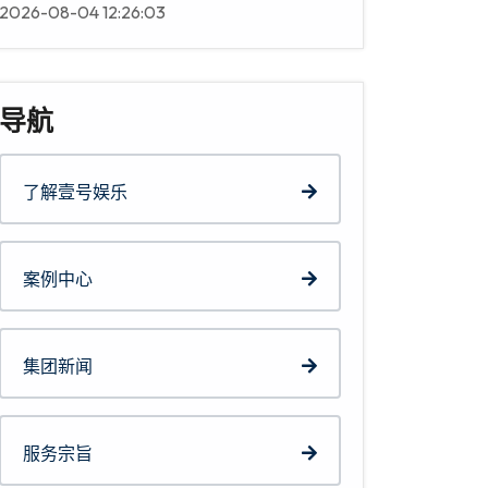
2026-08-04 12:26:03
导航
了解壹号娱乐
案例中心
集团新闻
服务宗旨