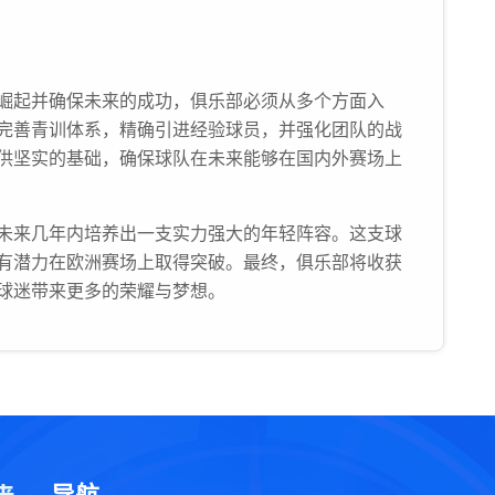
崛起并确保未来的成功，俱乐部必须从多个方面入
完善青训体系，精确引进经验球员，并强化团队的战
供坚实的基础，确保球队在未来能够在国内外赛场上
未来几年内培养出一支实力强大的年轻阵容。这支球
有潜力在欧洲赛场上取得突破。最终，俱乐部将收获
球迷带来更多的荣耀与梦想。