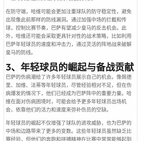
在防守端，哈维可能会更加注重球队的防守稳定性，避免
出现像此前那样的防线漏洞。通过加强中场的拦截和传
球，控制比赛节奏，巴萨有望减少皇马的反击机会。此
外，哈维还可能会采取更具针对性的战术策略，比如利用
巴萨年轻球员的速度和冲击力，通过灵活的阵地战来破解
皇马的防线。
3、年轻球员的崛起与备战贡献
巴萨的伤病潮给了许多年轻球员展示自己的机会。像佩德
里、加维、法蒂等年轻球员，尽管经验相对不足，但在伤
病爆发的情况下，他们已经成为巴萨阵中的重要力量。哈
维在面对伤病困境时，可能会给予更多年轻球员出场机
会，依靠他们的活力和速度来弥补伤员的空缺。
年轻球员的崛起不仅增强了球队的进攻威胁，也为巴萨的
中场和边路带来了更多的变数。这些年轻球员虽然缺乏比
赛经验，但他们的奔跑和拼搏精神在比赛中常常能够起到