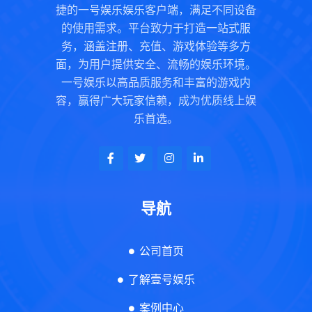
捷的一号娱乐娱乐客户端，满足不同设备
的使用需求。平台致力于打造一站式服
务，涵盖注册、充值、游戏体验等多方
面，为用户提供安全、流畅的娱乐环境。
一号娱乐以高品质服务和丰富的游戏内
容，赢得广大玩家信赖，成为优质线上娱
乐首选。
导航
公司首页
了解壹号娱乐
案例中心