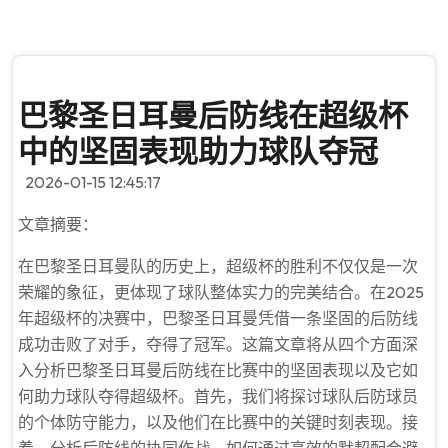
巴黎圣日耳曼后防线在超级杯
中的坚固表现助力球队夺冠
2026-01-15 12:45:17
文章摘要：
在巴黎圣日耳曼队的历史上，超级杯的胜利不仅仅是一次
荣耀的象征，更体现了球队整体实力的完美结合。在2025
年超级杯的决赛中，巴黎圣日耳曼凭借一条坚固的后防线
成功击败了对手，夺得了冠军。这篇文章将从四个方面深
入分析巴黎圣日耳曼后防线在比赛中的坚固表现以及它如
何助力球队夺得超级杯。首先，我们将探讨球队后防球员
的个体防守能力，以及他们在比赛中的关键时刻表现。接