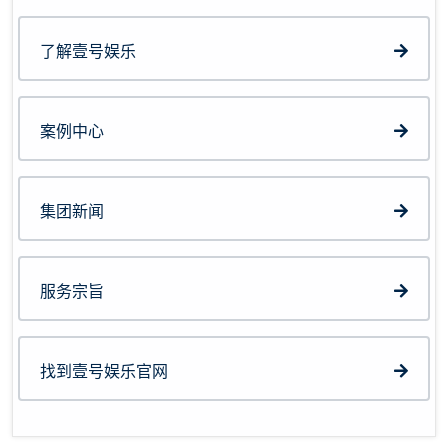
了解壹号娱乐
案例中心
集团新闻
服务宗旨
找到壹号娱乐官网