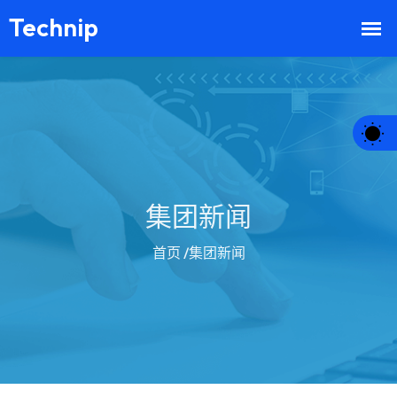
集团新闻
首页
/集团新闻