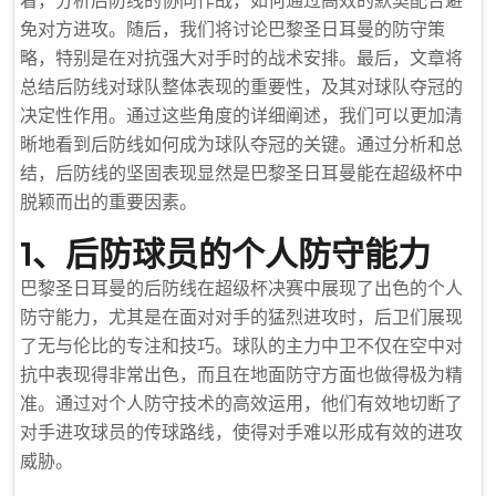
着，分析后防线的协同作战，如何通过高效的默契配合避
免对方进攻。随后，我们将讨论巴黎圣日耳曼的防守策
略，特别是在对抗强大对手时的战术安排。最后，文章将
总结后防线对球队整体表现的重要性，及其对球队夺冠的
决定性作用。通过这些角度的详细阐述，我们可以更加清
晰地看到后防线如何成为球队夺冠的关键。通过分析和总
结，后防线的坚固表现显然是巴黎圣日耳曼能在超级杯中
脱颖而出的重要因素。
1、后防球员的个人防守能力
巴黎圣日耳曼的后防线在超级杯决赛中展现了出色的个人
防守能力，尤其是在面对对手的猛烈进攻时，后卫们展现
了无与伦比的专注和技巧。球队的主力中卫不仅在空中对
抗中表现得非常出色，而且在地面防守方面也做得极为精
准。通过对个人防守技术的高效运用，他们有效地切断了
对手进攻球员的传球路线，使得对手难以形成有效的进攻
威胁。