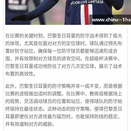
在比赛的关键时刻，巴黎圣日耳曼的防守战术得到了极大
的体现，尤其是在面对对方的定位球时。球队通过预先布
置好防守站位，确保每一位防守球员都能够迅速形成合
围，并有效限制对方球员的进攻空间。在超级杯决赛中，
巴黎圣日耳曼成功地防住了对方几次定位球，展示了战术
布置的高效性。
此外，巴黎圣日耳曼的防守策略并非一成不变，而是根据
比赛的进程做出适时的调整。在比赛中，教练组根据场上
的局势，灵活调动球员的位置和站位，使得球队的防守始
终保持在最佳状态。这种动态的防守策略，使得巴黎圣日
耳曼即便在对方进攻最为猛烈时，也能保持防线的稳定，
并有效遏制对方的威胁。