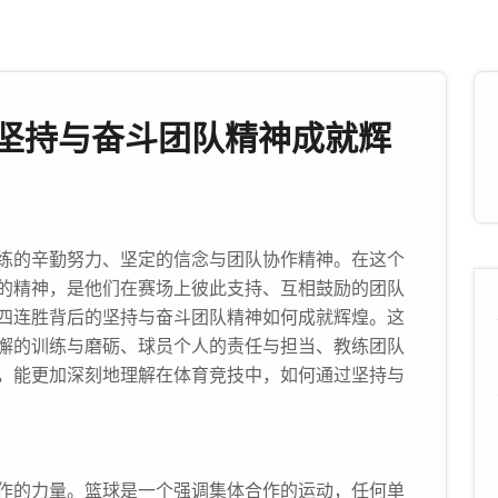
坚持与奋斗团队精神成就辉
练的辛勤努力、坚定的信念与团队协作精神。在这个
的精神，是他们在赛场上彼此支持、互相鼓励的团队
四连胜背后的坚持与奋斗团队精神如何成就辉煌。这
懈的训练与磨砺、球员个人的责任与担当、教练团队
，能更加深刻地理解在体育竞技中，如何通过坚持与
作的力量。篮球是一个强调集体合作的运动，任何单