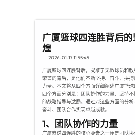
广厦篮球四连胜背后的
煌
2026-01-17 11:55:45
广厦篮球四连胜背后，凝聚了无数球员和教
荣誉的背后，是他们不断坚持、奋斗、拼搏
力量。本文将从四个方面详细阐述广厦篮球
四个方面分别是：团队协作的力量、坚持不
的战略指导与激励。通过对这些方面的分析
奋斗、团队合作实现卓越成就。
1、团队协作的力量
广厦篮球四连胜的核心要素之一便是团队协