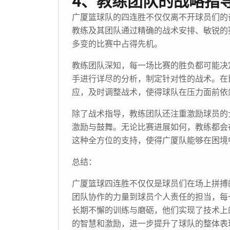
4、教练团队的战略指
广厦篮球队的四连胜不仅仅离不开球员们的
教练及其团队通过精确的战术安排、敏锐的
多变的比赛中占得先机。
教练团队深知，每一场比赛的胜负都可能决
手进行详尽的分析，制定针对性的战术。在
应，及时调整战术，使得球队在压力面前依
除了战术指导，教练团队还注重激励球员的
激励与鼓舞。无论比赛进展如何，教练都会
这种全方位的支持，使得广厦队能够在困境
总结：
广厦篮球四连胜不仅仅是球员们在场上拼搏
团队协作的力量到球员个人责任的担当，每
长期不懈的训练与磨砺，他们实现了技术上
的智慧和激励，进一步提升了球队的整体表