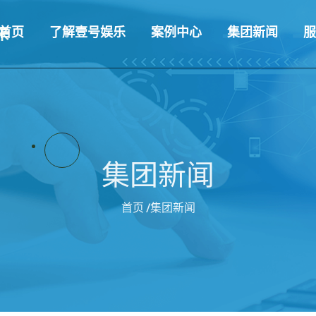
首页
了解壹号娱乐
案例中心
集团新闻
服
集团新闻
首页
/集团新闻