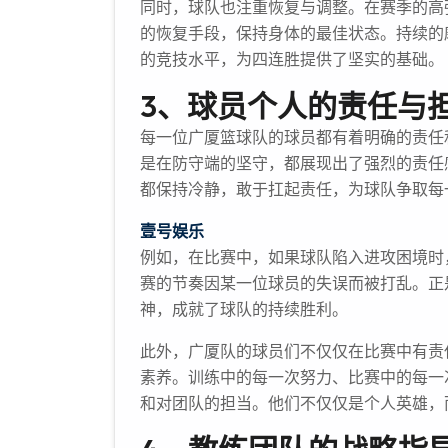
同时，球队也注重恢复与调整。在赛季的高
的恢复手段，保持身体的最佳状态。持续的
的竞技水平，为四连胜提供了坚实的基础。
3、球员个人的责任与
每一位广厦篮球队的球员都有着明确的责任
是在防守端的坚守，都展现出了强烈的责任
都保持冷静，敢于扛起责任，为球队争取每
壹号娱乐
例如，在比赛中，如果球队陷入进攻困境时
赛的节奏因某一位球员的失误而被打乱。正
神，成就了球队的持续胜利。
此外，广厦队的球员们不仅仅在比赛中有责
素养。训练中的每一次努力、比赛中的每一
和对团队的担当。他们不仅仅是个人英雄，