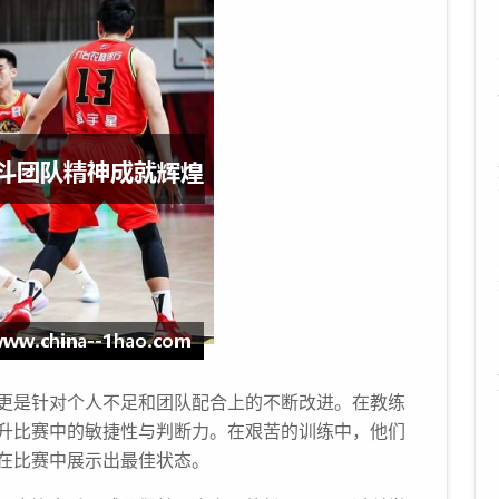
更是针对个人不足和团队配合上的不断改进。在教练
升比赛中的敏捷性与判断力。在艰苦的训练中，他们
在比赛中展示出最佳状态。