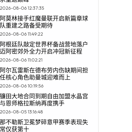
2026-08-06 12:37:35
阿莫林接手红魔曼联开启新篇章球
队重建之路备受期待
2026-08-06 11:49:22
阿根廷队敲定世界杯备战营地落户
迈阿密郊外全力开启冲冠新征程
2026-08-06 11:02:21
阿尔瓦雷斯在德布劳内伤缺期间担
任核心角色助曼城迎难而上
2026-08-06 10:19:56
镰田大地合同到期自由加盟水晶宫
与恩师格拉斯纳再度携手
2026-08-05 13:16:48
那不勒斯卫冕梦碎意甲赛季表现失
常仅获第十