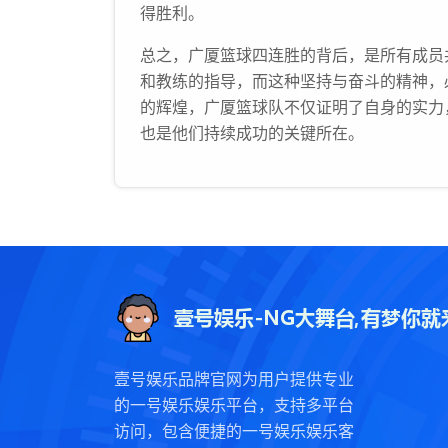
得胜利。
总之，广厦篮球四连胜的背后，是所有成员
和教练的指导，而这种坚持与奋斗的精神，
的辉煌，广厦篮球队不仅证明了自身的实力
也是他们持续成功的关键所在。
壹号娱乐品牌官网为用户提供专业
的一号娱乐娱乐平台，支持多平台
访问，包含便捷的一号娱乐娱乐客