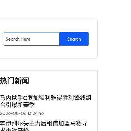
热门新闻
马内携手C罗加盟利雅得胜利锋线组
合引爆新赛季
2026-08-06 13:24:46
霍伊别尔失主力后租借加盟马赛寻
求重返巅峰