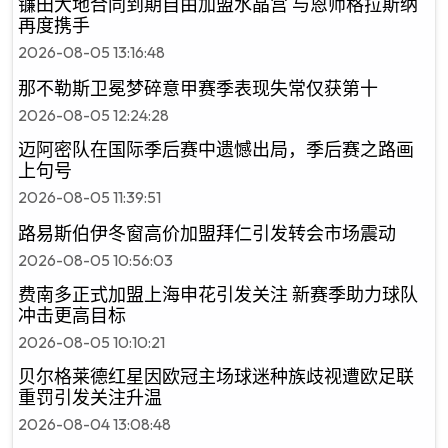
镰田大地合同到期自由加盟水晶宫 与恩师格拉斯纳
再度携手
2026-08-05 13:16:48
那不勒斯卫冕梦碎意甲赛季表现失常仅获第十
2026-08-05 12:24:28
迈阿密队在国际季后赛中遗憾出局，季后赛之路画
上句号
2026-08-05 11:39:51
路易斯伯伊冬窗高价加盟拜仁引发转会市场震动
2026-08-05 10:56:03
费南多正式加盟上海申花引发关注 新赛季助力球队
冲击更高目标
2026-08-05 10:10:21
贝尔格莱德红星因欧冠主场球迷种族歧视遭欧足联
重罚引发关注升温
2026-08-04 13:08:48