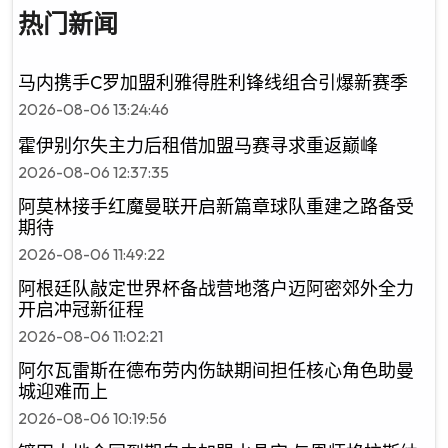
热门新闻
马内携手C罗加盟利雅得胜利锋线组合引爆新赛季
2026-08-06 13:24:46
霍伊别尔失主力后租借加盟马赛寻求重返巅峰
2026-08-06 12:37:35
阿莫林接手红魔曼联开启新篇章球队重建之路备受
期待
2026-08-06 11:49:22
阿根廷队敲定世界杯备战营地落户迈阿密郊外全力
开启冲冠新征程
2026-08-06 11:02:21
阿尔瓦雷斯在德布劳内伤缺期间担任核心角色助曼
城迎难而上
2026-08-06 10:19:56