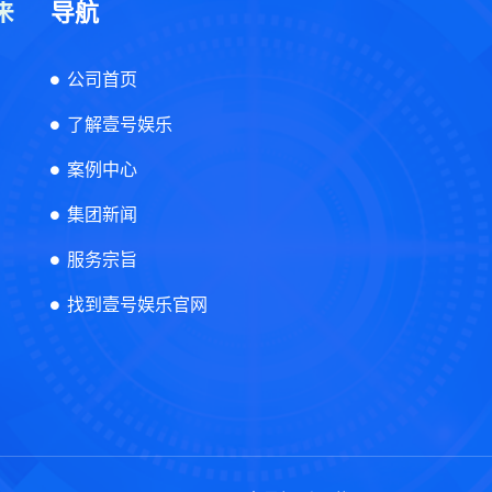
导航
公司首页
了解壹号娱乐
案例中心
集团新闻
服务宗旨
找到壹号娱乐官网