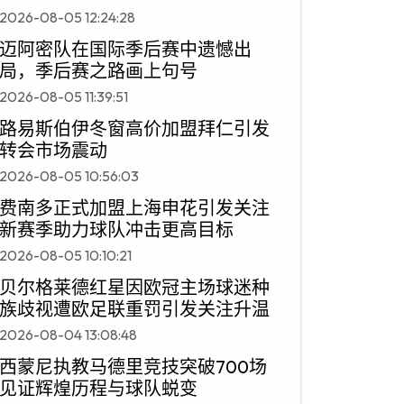
2026-08-05 12:24:28
迈阿密队在国际季后赛中遗憾出
局，季后赛之路画上句号
2026-08-05 11:39:51
路易斯伯伊冬窗高价加盟拜仁引发
转会市场震动
2026-08-05 10:56:03
费南多正式加盟上海申花引发关注
新赛季助力球队冲击更高目标
2026-08-05 10:10:21
贝尔格莱德红星因欧冠主场球迷种
族歧视遭欧足联重罚引发关注升温
2026-08-04 13:08:48
西蒙尼执教马德里竞技突破700场
见证辉煌历程与球队蜕变