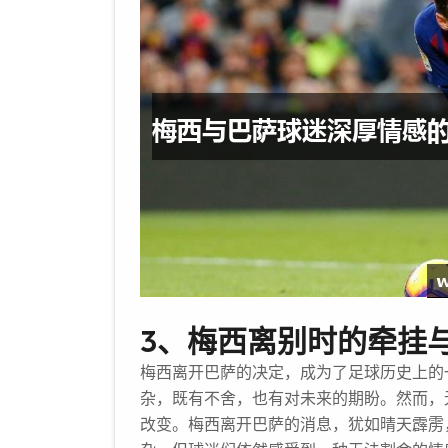
3、梅西离别时的牵挂
梅西离开巴萨的决定，成为了足球历史上的
杂，既有不舍，也有对未来的期盼。然而，
改变。梅西离开巴萨的消息，犹如晴天霹雳