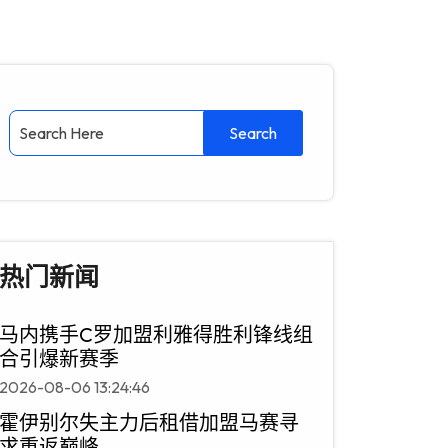
热门新闻
马内携手C罗加盟利雅得胜利锋线组
合引爆新赛季
2026-08-06 13:24:46
霍伊别尔失主力后租借加盟马赛寻
求重返巅峰