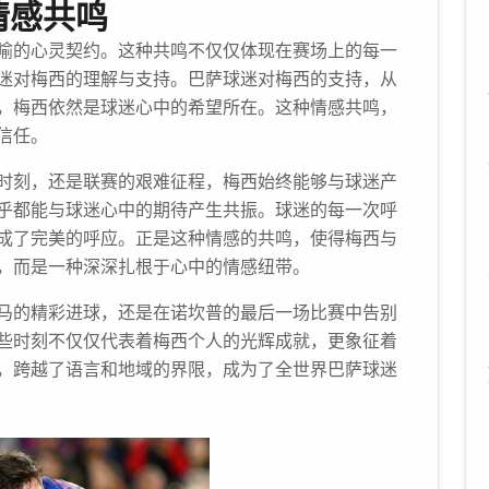
情感共鸣
喻的心灵契约。这种共鸣不仅仅体现在赛场上的每一
迷对梅西的理解与支持。巴萨球迷对梅西的支持，从
，梅西依然是球迷心中的希望所在。这种情感共鸣，
信任。
时刻，还是联赛的艰难征程，梅西始终能够与球迷产
乎都能与球迷心中的期待产生共振。球迷的每一次呼
成了完美的呼应。正是这种情感的共鸣，使得梅西与
，而是一种深深扎根于心中的情感纽带。
马的精彩进球，还是在诺坎普的最后一场比赛中告别
些时刻不仅仅代表着梅西个人的光辉成就，更象征着
，跨越了语言和地域的界限，成为了全世界巴萨球迷