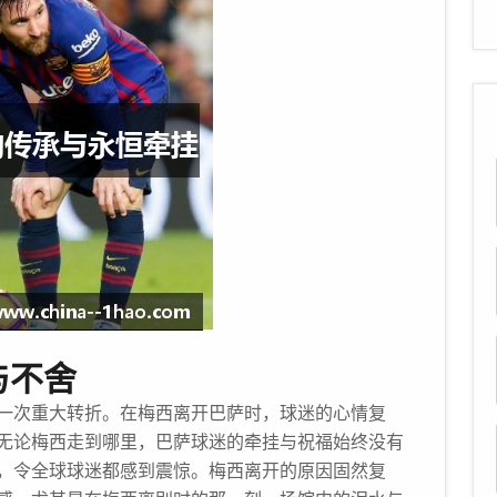
与不舍
一次重大转折。在梅西离开巴萨时，球迷的心情复
无论梅西走到哪里，巴萨球迷的牵挂与祝福始终没有
，令全球球迷都感到震惊。梅西离开的原因固然复