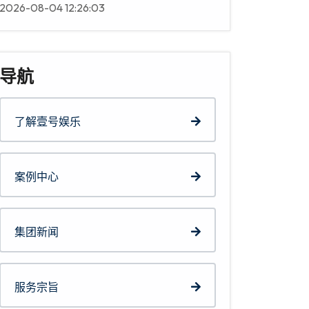
2026-08-04 12:26:03
导航
了解壹号娱乐
案例中心
集团新闻
服务宗旨