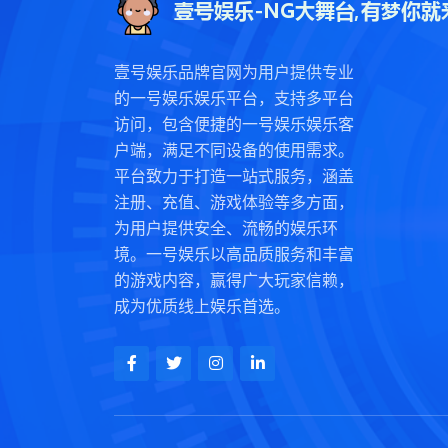
壹号娱乐品牌官网为用户提供专业
的一号娱乐娱乐平台，支持多平台
访问，包含便捷的一号娱乐娱乐客
户端，满足不同设备的使用需求。
平台致力于打造一站式服务，涵盖
注册、充值、游戏体验等多方面，
为用户提供安全、流畅的娱乐环
境。一号娱乐以高品质服务和丰富
的游戏内容，赢得广大玩家信赖，
成为优质线上娱乐首选。