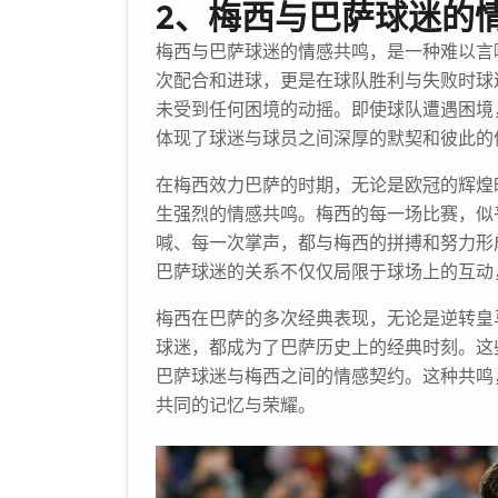
2、梅西与巴萨球迷的
梅西与巴萨球迷的情感共鸣，是一种难以言
次配合和进球，更是在球队胜利与失败时球
未受到任何困境的动摇。即使球队遭遇困境
体现了球迷与球员之间深厚的默契和彼此的
在梅西效力巴萨的时期，无论是欧冠的辉煌
生强烈的情感共鸣。梅西的每一场比赛，似
喊、每一次掌声，都与梅西的拼搏和努力形
巴萨球迷的关系不仅仅局限于球场上的互动
梅西在巴萨的多次经典表现，无论是逆转皇
球迷，都成为了巴萨历史上的经典时刻。这
巴萨球迷与梅西之间的情感契约。这种共鸣
共同的记忆与荣耀。