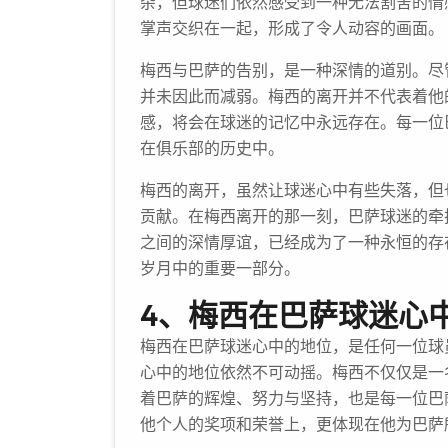
杂，但球迷们依然感受到一种无法割舍的情
掌声交织在一起，形成了令人动容的画面。
梅西与巴萨的告别，是一种深情的道别。尽
并未因此而减弱。梅西的离开并不代表着他
感，将会在球迷的记忆中永远存在。每一位
在俱乐部的历史中。
梅西的离开，虽然让球迷心中有些失落，但
贡献。在梅西离开的那一刻，巴萨球迷的牵
之间的深情厚谊，已经成为了一种永恒的存
岁月中的重要一部分。
4、梅西在巴萨球迷心
梅西在巴萨球迷心中的地位，是任何一位球
心中的地位依然不可动摇。梅西不仅仅是一
着巴萨的辉煌、努力与坚持，也是每一位巴
他个人的奖项和荣誉上，更体现在他为巴萨