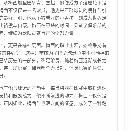
。从梅西加盟巴萨青训营起，他便成为了这座城市足
梅西不仅仅是一名球员，他更是年轻球员的榜样与引
的最好证明，他从不被看好的小男孩，到成为世界足
比骄傲与自豪。梅西在巴萨的时间，见证了俱乐部的
弃，继续为球队贡献自己的全部力量。
上，更是在精神层面。梅西的职业生涯，始终秉持着
攻击性强等，这种哲学成为了巴萨球迷心中不可动摇的
巴萨历史的一部分，弥足珍贵。随着梅西逐渐成长为
。每一场比赛，梅西都全力以赴，他对比赛的热爱、
员。
承于他与球迷的互动中。每当梅西在比赛中取得进球
支持和鼓励成为了他不断前进的动力。梅西不仅仅是
。正因如此，梅西与巴萨之间的情感，成为了一种跨