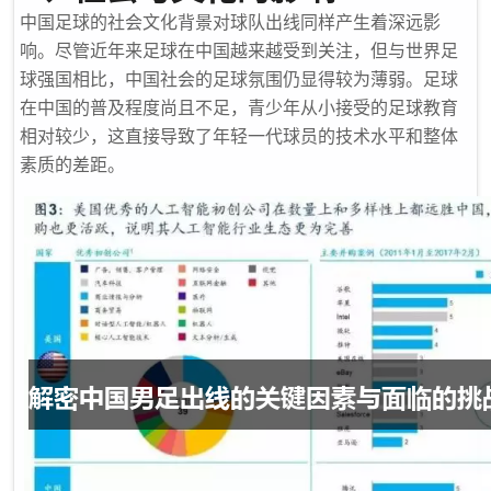
中国足球的社会文化背景对球队出线同样产生着深远影
响。尽管近年来足球在中国越来越受到关注，但与世界足
球强国相比，中国社会的足球氛围仍显得较为薄弱。足球
在中国的普及程度尚且不足，青少年从小接受的足球教育
相对较少，这直接导致了年轻一代球员的技术水平和整体
素质的差距。