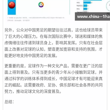
另外，公众对中国男足的期望往往过高，这也给球员带来
了巨大的心理压力。在每次国际比赛中，球迷和媒体的焦
虑情绪往往传递到球员身上，影响其发挥。只有在社会层
面上改善对足球的认知，塑造更加宽容和支持的氛围，才
能更好地支持中国男足的发展。
更重要的是，足球作为一种文化产品，需要在更广泛的层
面上得到普及。只有当更多的青少年从小接触到足球，并
通过科学的训练体系得到成长，中国足球才有可能迎来真
正的崛起。这需要政府、足协、俱乐部和社会各界的共同
努力，推动足球文化的深度普及。
总结：