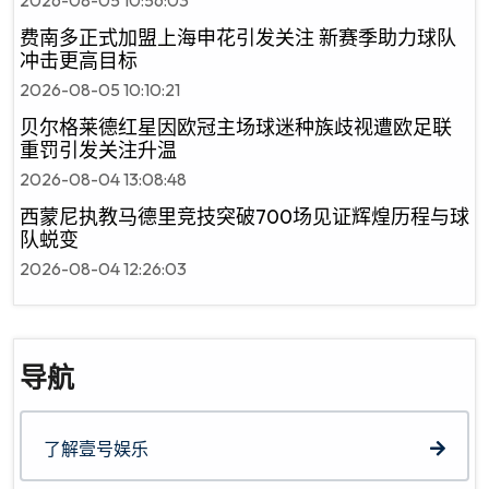
2026-08-05 10:56:03
费南多正式加盟上海申花引发关注 新赛季助力球队
冲击更高目标
2026-08-05 10:10:21
贝尔格莱德红星因欧冠主场球迷种族歧视遭欧足联
重罚引发关注升温
2026-08-04 13:08:48
西蒙尼执教马德里竞技突破700场见证辉煌历程与球
队蜕变
2026-08-04 12:26:03
导航
了解壹号娱乐