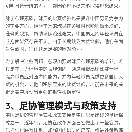
明明具备晋级的潜力，却因心理不稳未能取得理想结果。
除了心理素质，球员的比赛经验也是提升中国男足竞争力
的重要方面。经验丰富的球员在关键时刻能够做出冷静、
准确的决策，帮助球队渡过难关。中国男足的年轻球员在
这方面显然存在不足。由于长期缺乏大赛经验，他们在面
对强敌时，往往缺乏足够的应对能力。
为了解决这些问题，必须加强对球员心理素质的培养，尤
其是在压力环境中的表现训练。通过模拟高压比赛情境，
提高球员应对压力的能力，并为年轻球员提供更多国际大
赛的机会，让他们积累宝贵的比赛经验，才能在未来的关
键比赛中展现出更强的韧性和稳定性。
3、足协管理模式与政策支持
中国足协的管理模式和政策支持是中国男足出线的基础保
障之一。近年来，足协在改革方面已经做出了一些尝试，
包括强化联赛体系、加强国内球员的培养、引进外籍教练