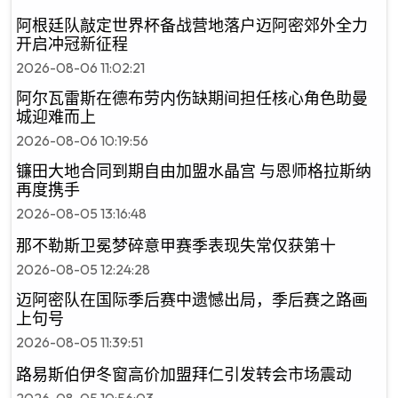
阿根廷队敲定世界杯备战营地落户迈阿密郊外全力
开启冲冠新征程
2026-08-06 11:02:21
阿尔瓦雷斯在德布劳内伤缺期间担任核心角色助曼
城迎难而上
2026-08-06 10:19:56
镰田大地合同到期自由加盟水晶宫 与恩师格拉斯纳
再度携手
2026-08-05 13:16:48
那不勒斯卫冕梦碎意甲赛季表现失常仅获第十
2026-08-05 12:24:28
迈阿密队在国际季后赛中遗憾出局，季后赛之路画
上句号
2026-08-05 11:39:51
路易斯伯伊冬窗高价加盟拜仁引发转会市场震动