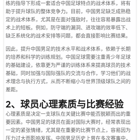
练的指导下形成一套适合中国足球特点的战术体系，将有
助于提升球队的整体竞争力。目前，中国男足缺乏成熟稳
定的战术体系，尤其是在面对强敌时，往往容易暴露出战
术上的短板。例如，防守端的漏洞、进攻端的效率低下、
缺乏系统化的战术安排等问题，都会直接影响比赛结果。
因此，提升中国男足的技术水平和战术体系，依赖于长期
的培养和科学的训练规划。中国足球需要注重青少年足球
的基础建设，依靠更为严谨的训练体系来提高球员的技术
基础，同时加强与国际强队的交流与合作，学习他们的战
术理念与执行方式，从而不断缩小与世界顶级球队之间的
差距。
2、球员心理素质与比赛经验
心理素质是决定一支球队在关键比赛中能否脱颖而出的重
要因素。中国男足的球员在面对国际大赛时，经常表现出
一定的紧张情绪，尤其是在重要的比赛节点上，容易因为
压力过大而影响发挥。中国男足历史上曾在多次赛事中，