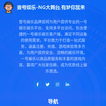
壹号娱乐品牌官网为用户提供专业的一号
娱乐娱乐平台，支持多平台访问，包含便
捷的一号娱乐娱乐客户端，满足不同设备
的使用需求。平台致力于打造一站式服
务，涵盖注册、充值、游戏体验等多方
面，为用户提供安全、流畅的娱乐环境。
一号娱乐以高品质服务和丰富的游戏内
容，赢得广大玩家信赖，成为优质线上娱
乐首选。
导航