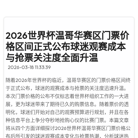
2026世界杯温哥华赛区门票价
格区间正式公布球迷观赛成本
与抢票关注度全面升温
2026-03-18 11:33:39
随着2026年世界杯的临近，温哥华赛区的门票价格区间终
于正式公布，球迷的观赛成本与抢票的关注度迅速升温。
本次门票价格的公布不仅标志着世界杯组织工作的一大进
展，更为球迷带来了期待已久的购票信息。随着票价的透
明化，球迷们开始对自己的观赛预算进行规划，并且在各
种信息平台上争分夺秒地抢购心仪的比赛门票。本篇文章
将从四个方面详细探讨2026世界杯温哥华赛区门票价格公
布后所引发的球迷观赛成本变化与抢票热潮，分析球迷热