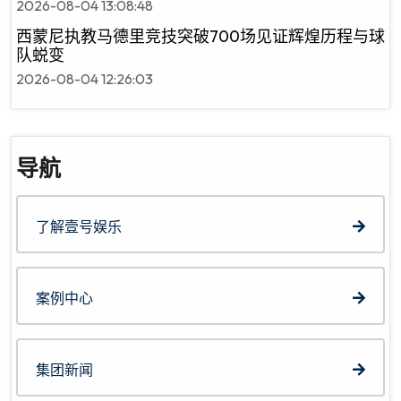
2026-08-04 13:08:48
西蒙尼执教马德里竞技突破700场见证辉煌历程与球
队蜕变
2026-08-04 12:26:03
导航
了解壹号娱乐
案例中心
集团新闻