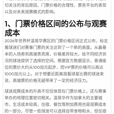
切关注的背后原因、门票价格的合理性、票务平台的表现
以及对未来观赛模式的影响。
1、门票价格区间的公布与观赛
成本
2026年世界杯温哥华赛区的门票价格区间正式公布，标志
着球迷们对赛事门票的关注达到了一个新的高度。从最基
本的入场券到高端贵宾席，价格差异较大，给不同经济状
况的球迷提供了选择的空间。根据官方数据显示，普通座
位的票价大约从100加元起步，而VIP票的价格可以高达
1000加元以上。对于想要近距离观看球星比赛的球迷来
说，高端票的价格无疑带来了一定的经济压力。
球迷观赛成本的升高不仅仅体现在门票价格上，还与赛事
举办的地理位置密切相关。温哥华作为加拿大的主要城
市，生活成本较高，住宿、餐饮等附加费用也是观赛成本
的一部分。尽管一些球迷可以选择自带食物和水，但住宿