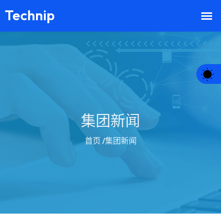
集团新闻
首页
/集团新闻