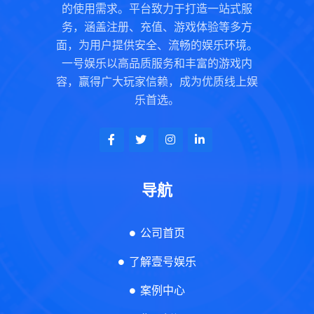
的使用需求。平台致力于打造一站式服
务，涵盖注册、充值、游戏体验等多方
面，为用户提供安全、流畅的娱乐环境。
一号娱乐以高品质服务和丰富的游戏内
容，赢得广大玩家信赖，成为优质线上娱
乐首选。
导航
公司首页
了解壹号娱乐
案例中心