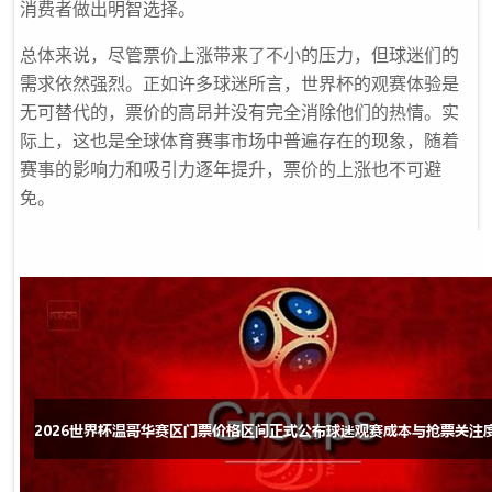
消费者做出明智选择。
总体来说，尽管票价上涨带来了不小的压力，但球迷们的
需求依然强烈。正如许多球迷所言，世界杯的观赛体验是
无可替代的，票价的高昂并没有完全消除他们的热情。实
际上，这也是全球体育赛事市场中普遍存在的现象，随着
赛事的影响力和吸引力逐年提升，票价的上涨也不可避
免。