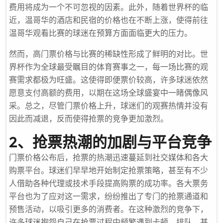
费用将成为一个不可忽视的因素。此外，随着世界杯的临
近，温哥华的酒店和民宿的价格也在不断上涨，使得前往
温哥华观看比赛的球迷在预算方面面临更大的压力。
然而，高门票价格与比赛的稀缺性形成了鲜明的对比。世
界杯作为全球最受瞩目的体育赛事之一，每一场比赛的观
赛需求都极为旺盛。这使得即便票价较高，许多球迷依然
愿意支付高额的费用，以期在这场全球盛宴中一睹偶像风
采。总之，尽管门票价格上升，球迷们的观赛热情并没有
因此而减退，反而使得抢票的竞争更加激烈。
2、抢票热潮的加剧与平台竞争
门票价格公布后，抢票的热潮迅速蔓延到社交媒体和各大
购票平台。球迷们早早地开始制定抢票策略，甚至有不少
人借助各种代理或技术手段提高购票的成功率。各大票务
平台也为了应对这一需求，纷纷推出了专门的抢票通道和
预售活动，以吸引更多的消费者。在这种激烈的竞争下，
许多球迷抱怨自己在抢票过程中频繁遇到卡顿、排队、甚