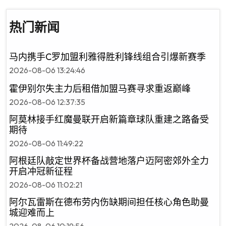
热门新闻
马内携手C罗加盟利雅得胜利锋线组合引爆新赛季
2026-08-06 13:24:46
霍伊别尔失主力后租借加盟马赛寻求重返巅峰
2026-08-06 12:37:35
阿莫林接手红魔曼联开启新篇章球队重建之路备受
期待
2026-08-06 11:49:22
阿根廷队敲定世界杯备战营地落户迈阿密郊外全力
开启冲冠新征程
2026-08-06 11:02:21
阿尔瓦雷斯在德布劳内伤缺期间担任核心角色助曼
城迎难而上