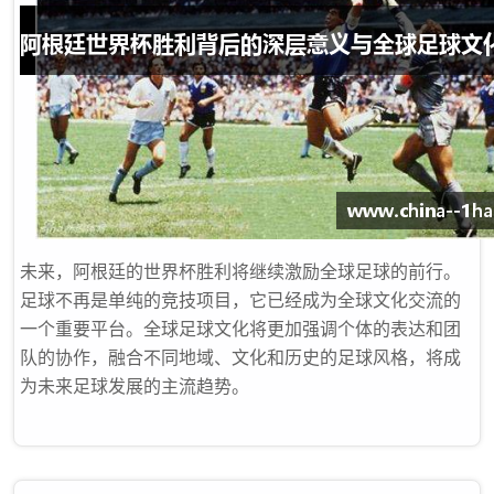
未来，阿根廷的世界杯胜利将继续激励全球足球的前行。
足球不再是单纯的竞技项目，它已经成为全球文化交流的
一个重要平台。全球足球文化将更加强调个体的表达和团
队的协作，融合不同地域、文化和历史的足球风格，将成
为未来足球发展的主流趋势。