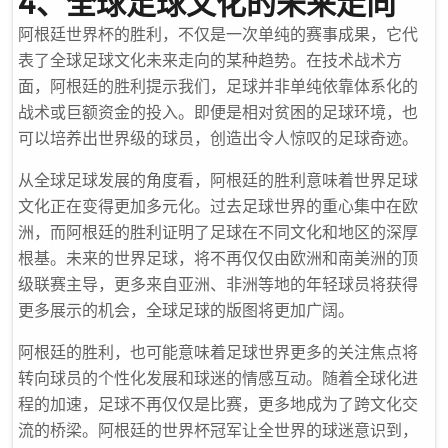
4、全球足球文化的未来走向
阿根廷世界杯的胜利，不仅是一次单纯的赛事成果，它代
表了全球足球文化未来走向的某种趋势。在技术战术方
面，阿根廷的胜利提示我们，足球并非单纯依靠体系化的
战术或巨额资金的投入。即便是相对贫困的足球环境，也
可以培养出世界级的球员，创造出令人惊叹的足球奇迹。
从全球足球发展的角度看，阿根廷的胜利意味着世界足球
文化正在变得更加多元化。过去足球世界的重心集中在欧
洲，而阿根廷的胜利证明了足球在不同文化和地区的深厚
根基。未来的世界足球，将不再仅仅由欧洲和南美洲的顶
级联赛主导，更多来自亚洲、非洲等地的年轻球员将获得
更多展示的机会，全球足球的版图将更加广阔。
阿根廷的胜利，也可能意味着足球世界更多的关注焦点将
转向球员的个性化发展和球迷的情感互动。随着全球化进
程的加速，足球不再仅仅是比赛，更多地成为了跨文化交
流的桥梁。阿根廷的世界杯冠军让全世界的球迷意识到，