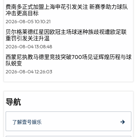
费南多正式加盟上海申花引发关注 新赛季助力球队
冲击更高目标
2026-08-05 10:10:21
贝尔格莱德红星因欧冠主场球迷种族歧视遭欧足联
重罚引发关注升温
2026-08-04 13:08:48
西蒙尼执教马德里竞技突破700场见证辉煌历程与球
队蜕变
2026-08-04 12:26:03
导航
了解壹号娱乐