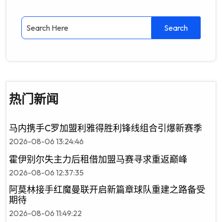
热门新闻
马内携手C罗加盟利雅得胜利锋线组合引爆新赛季
2026-08-06 13:24:46
霍伊别尔失主力后租借加盟马赛寻求重返巅峰
2026-08-06 12:37:35
阿莫林接手红魔曼联开启新篇章球队重建之路备受
期待
2026-08-06 11:49:22