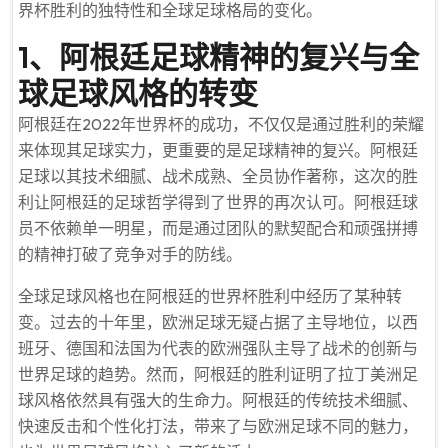
界杯胜利的独特性和全球足球格局的变化。
1、阿根廷足球精神的复兴与全
球足球风格的转变
阿根廷在2022年世界杯的成功，不仅仅是通过胜利的荣耀
来体现其足球实力，更重要的是足球精神的复兴。阿根廷
足球以其技术细腻、战术成熟、全员协作著称，这次的胜
利让阿根廷的足球哲学得到了世界的再次认可。阿根廷球
员不依赖单一明星，而是通过团队的默契配合和顽强拼搏
的精神打破了竞争对手的防线。
全球足球风格也在阿根廷的世界杯胜利中经历了某种转
变。过去的十年里，欧洲足球无疑占据了主导地位，以西
班牙、德国和法国为代表的欧洲强队主导了战术的创新与
世界足球的趋势。然而，阿根廷的胜利证明了拉丁美洲足
球风格依然具有强大的生命力。阿根廷的传统技术细腻、
快速反击和个性化打法，带来了与欧洲足球不同的魅力，