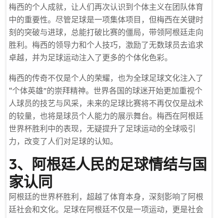
梅西的个人成就，让人们再次认识到个体主义在团队体育
中的重要性。尽管足球是一项集体项目，但梅西在关键时
刻的突破与进球，总能打破比赛的僵局，带领阿根廷走向
胜利。梅西的领导力和个人技巧，激励了无数球员去追求
卓越，并为足球运动注入了更多的个体化色彩。
梅西的传奇不仅是个人的荣耀，也为全球足球文化注入了
“个体英雄”的崇拜精神。世界各国的球迷开始更加重视个
人球员的技艺与风采，未来的足球比赛将不再仅仅是战术
的较量，也将是球员个人能力的展示舞台。梅西在阿根廷
世界杯胜利中的表现，无疑提升了足球运动的全球吸引
力，改变了人们对足球的认知。
3、阿根廷人民的足球情结与国
家认同
阿根廷的世界杯胜利，超越了体育本身，深刻影响了阿根
廷社会和文化。足球在阿根廷不仅是一项运动，更是社会