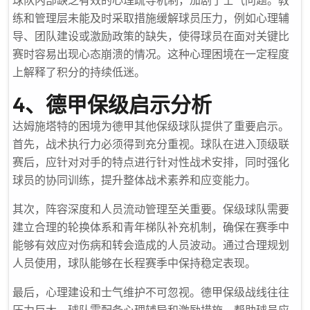
球队内部缺乏有效的心理疏导机制，加剧了士气问题。教
练和管理层未能及时采取措施缓解球员压力，例如心理辅
导、团队建设或激励政策的缺失，使得球员在面对关键比
赛时容易出现心态崩溃的情况。这种心理困境在一定程度
上解释了积分的持续低迷。
4、德甲保级启示分析
达姆施塔特的困境为德甲其他保级球队提供了重要启示。
首先，战术执行力必须得到充分重视。球队在进入顶级联
赛后，应针对对手的特点进行针对性战术安排，同时强化
球员的协同训练，提升整体战术素养和应变能力。
其次，阵容深度和人员流动管理至关重要。保级球队需要
建立合理的轮换体系和青年梯队补充机制，确保在赛季中
能够有效应对伤病和转会造成的人员波动。通过合理规划
人员使用，球队能够在长程赛季中保持稳定表现。
最后，心理建设和士气维护不可忽视。德甲保级战线往往