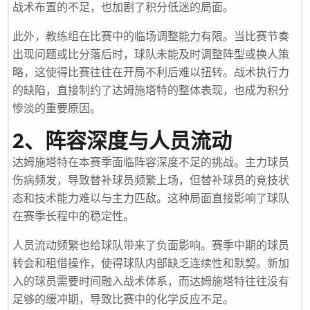
战术布置的不足，也加剧了积分低迷的局面。
此外，教练组在比赛中的临场调整能力有限。当比赛节奏
出现问题或比分落后时，球队未能及时调整阵型或换人策
略，这使得比赛往往在开局不利后难以扭转。战术执行力
的缺陷，直接制约了达姆施塔特的整体表现，也成为积分
惨淡的重要原因。
2、阵容深度与人员流动
达姆施塔特在本赛季面临阵容深度不足的挑战。主力球员
伤病频发，导致替补球员频繁上场，但替补球员的竞技状
态和技术能力难以与主力匹敌。这种局面直接影响了球队
在赛季长程中的稳定性。
人员流动频繁也给球队带来了负面影响。赛季中期的球员
转会和租借操作，使得球队内部缺乏连续性和默契。新加
入的球员需要时间融入战术体系，而达姆施塔特往往没有
足够的缓冲期，导致比赛中的化学反应不足。