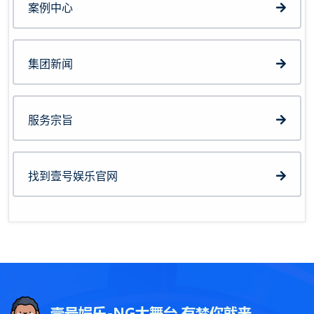
案例中心
集团新闻
服务宗旨
找到壹号娱乐官网