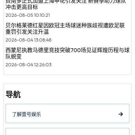
费南多正式加盟上海申花引发关注 新赛季助力球队
冲击更高目标
2026-08-05 10:10:21
贝尔格莱德红星因欧冠主场球迷种族歧视遭欧足联
重罚引发关注升温
2026-08-04 13:08:48
西蒙尼执教马德里竞技突破700场见证辉煌历程与球
队蜕变
2026-08-04 12:26:03
导航
了解壹号娱乐