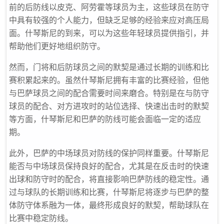
前的后防线以皮克、阿劳霍等球员为主，这些球员在防守
中具有较强的个人能力，但缺乏足够的经验来应对高压局
面。什琴斯尼的到来，可以为这些年轻球员提供指引，并
帮助他们更好地组织防守。
然而，门将和后防球员之间的默契是通过长期的训练和比
赛积累起来的。虽然什琴斯尼拥有丰富的比赛经验，但他
与巴萨球员之间的配合需要时间来磨合。特别是在与防守
球员的配合、对方进攻时的站位选择、快速出击时的默契
等方面，什琴斯尼和巴萨的防线可能会面临一定的适应
期。
此外，巴萨的中场球员对防线的保护同样重要。什琴斯尼
能否与中场球员保持良好的配合，尤其是在反击时的快速
出球和防守时的配合，将直接影响巴萨防线的稳定性。通
过与球队的长期训练和比赛，什琴斯尼将逐步与巴萨的整
体防守体系融为一体，最终形成良好的默契，帮助球队在
比赛中稳定防线。