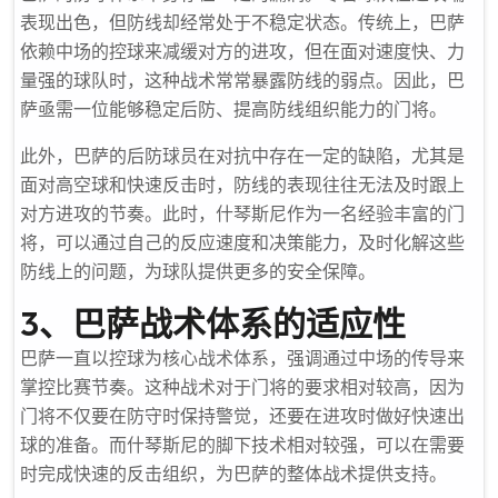
表现出色，但防线却经常处于不稳定状态。传统上，巴萨
依赖中场的控球来减缓对方的进攻，但在面对速度快、力
量强的球队时，这种战术常常暴露防线的弱点。因此，巴
萨亟需一位能够稳定后防、提高防线组织能力的门将。
此外，巴萨的后防球员在对抗中存在一定的缺陷，尤其是
面对高空球和快速反击时，防线的表现往往无法及时跟上
对方进攻的节奏。此时，什琴斯尼作为一名经验丰富的门
将，可以通过自己的反应速度和决策能力，及时化解这些
防线上的问题，为球队提供更多的安全保障。
3、巴萨战术体系的适应性
巴萨一直以控球为核心战术体系，强调通过中场的传导来
掌控比赛节奏。这种战术对于门将的要求相对较高，因为
门将不仅要在防守时保持警觉，还要在进攻时做好快速出
球的准备。而什琴斯尼的脚下技术相对较强，可以在需要
时完成快速的反击组织，为巴萨的整体战术提供支持。