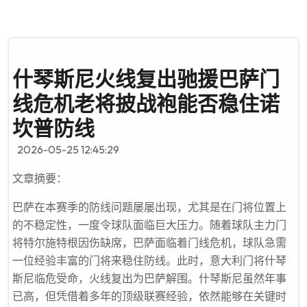
什琴斯尼火线复出驰援巴萨门
线危机老将披战袍能否稳住诺
坎普防线
2026-05-25 12:45:29
文章摘要：
巴萨在本赛季的防线问题屡屡出现，尤其是在门将位置上
的不稳定性，一度令球队面临巨大压力。随着球队主力门
将特尔施特根因伤缺席，巴萨面临着门线危机，球队急需
一位经验丰富的门将来稳住防线。此时，意大利门将什琴
斯尼临危受命，火线复出为巴萨解围。什琴斯尼虽然年事
已高，但凭借着多年的顶级联赛经验，依然能够在关键时