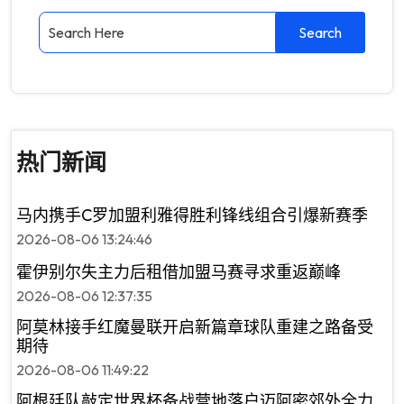
热门新闻
马内携手C罗加盟利雅得胜利锋线组合引爆新赛季
2026-08-06 13:24:46
霍伊别尔失主力后租借加盟马赛寻求重返巅峰
2026-08-06 12:37:35
阿莫林接手红魔曼联开启新篇章球队重建之路备受
期待
2026-08-06 11:49:22
阿根廷队敲定世界杯备战营地落户迈阿密郊外全力