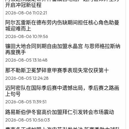
开启冲冠新征程
2026-08-06 11:02:21
阿尔瓦雷斯在德布劳内伤缺期间担任核心角色助曼
城迎难而上
2026-08-06 10:19:56
镰田大地合同到期自由加盟水晶宫 与恩师格拉斯纳
再度携手
2026-08-05 13:16:48
那不勒斯卫冕梦碎意甲赛季表现失常仅获第十
2026-08-05 12:24:28
迈阿密队在国际季后赛中遗憾出局，季后赛之路画
上句号
2026-08-05 11:39:51
路易斯伯伊冬窗高价加盟拜仁引发转会市场震动
2026-08-05 10:56:03