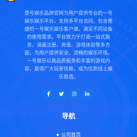
壹号娱乐品牌官网为用户提供专业的一号
娱乐娱乐平台，支持多平台访问，包含便
捷的一号娱乐娱乐客户端，满足不同设备
的使用需求。平台致力于打造一站式服
务，涵盖注册、充值、游戏体验等多方
面，为用户提供安全、流畅的娱乐环境。
一号娱乐以高品质服务和丰富的游戏内
容，赢得广大玩家信赖，成为优质线上娱
乐首选。
导航
公司首页