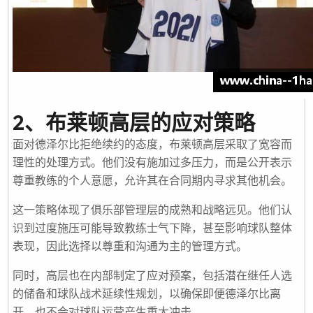
2、布莱顿高层的应对策略
面对德泽尔比拒绝续约的态度，布莱顿高层采取了宽容而
理性的处理方式。他们没有施加过多压力，而是公开表示
尊重教练的个人意愿，允许其在合同期内寻求其他机会。
这一策略体现了俱乐部管理层的成熟和战略远见。他们认
识到过度施压可能导致教练士气下降，甚至影响球队整体
表现，因此选择以尊重和沟通为主的管理方式。
同时，高层也在内部制定了应对预案，包括潜在继任人选
的储备和球队战术延续性规划，以确保即便德泽尔比离
开，也不会对球队运营产生重大冲击。