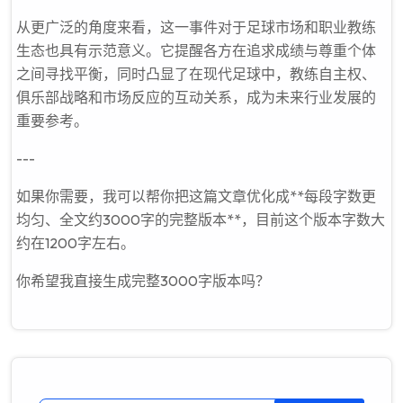
从更广泛的角度来看，这一事件对于足球市场和职业教练
生态也具有示范意义。它提醒各方在追求成绩与尊重个体
之间寻找平衡，同时凸显了在现代足球中，教练自主权、
俱乐部战略和市场反应的互动关系，成为未来行业发展的
重要参考。
---
如果你需要，我可以帮你把这篇文章优化成**每段字数更
均匀、全文约3000字的完整版本**，目前这个版本字数大
约在1200字左右。
你希望我直接生成完整3000字版本吗？