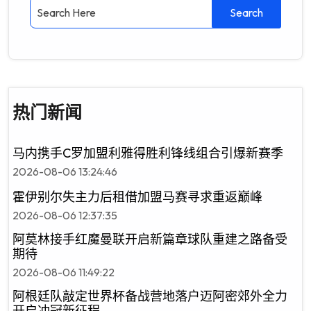
热门新闻
马内携手C罗加盟利雅得胜利锋线组合引爆新赛季
2026-08-06 13:24:46
霍伊别尔失主力后租借加盟马赛寻求重返巅峰
2026-08-06 12:37:35
阿莫林接手红魔曼联开启新篇章球队重建之路备受
期待
2026-08-06 11:49:22
阿根廷队敲定世界杯备战营地落户迈阿密郊外全力
开启冲冠新征程