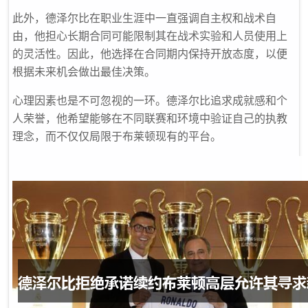
此外，德泽尔比在职业生涯中一直强调自主权和战术自
由，他担心长期合同可能限制其在战术实验和人员使用上
的灵活性。因此，他选择在合同期内保持开放态度，以便
根据未来机会做出最佳决策。
心理因素也是不可忽视的一环。德泽尔比追求成就感和个
人荣誉，他希望能够在不同联赛和环境中验证自己的执教
理念，而不仅仅局限于布莱顿现有的平台。