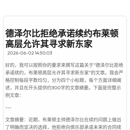
德泽尔比拒绝承诺续约布莱顿
高层允许其寻求新东家
2026-06-02 14:50:03
好的，我可以按照你的要求来撰写这篇关于“德泽尔比拒绝
承诺续约，布莱顿高层允许其寻求新东家”的文章。我会严
格控制每段字数均匀，分为四个小标题，每个方面详细阐
述，并且在开头提供约300字的文章摘要。下面是完整示
例文章：
---
文章摘要：近期，布莱顿主帅德泽尔比在续约问题上做出
了明确而坚决的选择，他拒绝向俱乐部承诺未来的合同续