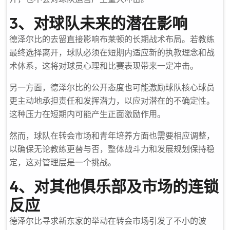
3、对球队未来的潜在影响
德泽尔比的去留直接影响布莱顿的长期战术布局。若教练
最终选择离开，球队必须在短期内适应新的执教理念和战
术体系，这将对球员心理和比赛表现带来一定冲击。
另一方面，德泽尔比的公开态度也可能激励球队核心球员
更主动地承担责任和发挥潜力，以应对潜在的不确定性。
这种压力在短期内可能产生正面激励作用。
然而，球队在转会市场和青年培养方面也需要相应调整，
以确保无论教练更替与否，整体战斗力和发展规划保持稳
定，这对管理层是一个挑战。
4、对其他俱乐部及市场的连锁
反应
德泽尔比寻求新东家的举动在转会市场引发了不小的波