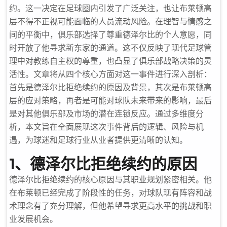
约。这一决定在足球圈内引发了广泛关注，也让布莱顿高
层不得不正视可能面临的人员流动风险。在理智与情感之
间的平衡中，俱乐部选择了尊重德泽尔比的个人意愿，同
时开放了他寻求新东家的通道。这不仅反映了现代足球管
理中对教练自主权的尊重，也凸显了俱乐部战略决策的灵
活性。文章将从四个核心方面对这一事件进行深入剖析：
首先是德泽尔比拒绝续约的原因及背景，其次是布莱顿高
层的应对策略，再者是可能对球队未来带来的影响，最后
是对其他俱乐部及市场的潜在连锁反应。通过多维度分
析，本文旨在全面展现这次事件背后的逻辑、风险与机
遇，为球迷和足球行业从业者提供更清晰的认知。
1、德泽尔比拒绝续约的原因
德泽尔比拒绝续约的核心原因与其职业规划紧密相关。他
在布莱顿已经完成了阶段性的任务，对球队现有阵容和战
术理念有了充分理解，但他希望寻求更高水平的挑战和职
业发展机会。