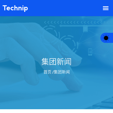
集团新闻
首页
/集团新闻