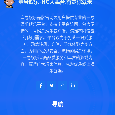
壹号娱乐品牌官网为用户提供专业的一号
娱乐娱乐平台，支持多平台访问，包含便
捷的一号娱乐娱乐客户端，满足不同设备
的使用需求。平台致力于打造一站式服
务，涵盖注册、充值、游戏体验等多方
面，为用户提供安全、流畅的娱乐环境。
一号娱乐以高品质服务和丰富的游戏内
容，赢得广大玩家信赖，成为优质线上娱
乐首选。
导航