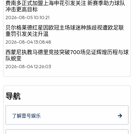
费南多正式加盟上海申花引发关注 新赛季助力球队
冲击更高目标
2026-08-05 10:10:21
贝尔格莱德红星因欧冠主场球迷种族歧视遭欧足联
重罚引发关注升温
2026-08-04 13:08:48
西蒙尼执教马德里竞技突破700场见证辉煌历程与球
队蜕变
2026-08-04 12:26:03
导航
了解壹号娱乐