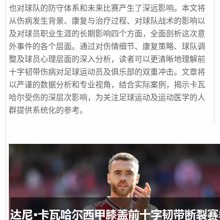
也对球队的防守体系和未来比赛产生了深远影响。本文将
从伤病发生背景、康复与治疗过程、对球队战术的影响以
及对球员职业生涯的长期影响四个方面，全面剖析这次意
外事件的各个层面。通过对伤情细节、康复策略、球队调
整及球员心理层面的深入分析，读者可以更清晰地理解前
十字韧带伤病对足球运动员及俱乐部的双重冲击。文章将
以严谨的数据分析和专业视角，结合实际案例，揭示卡瓦
哈尔受伤的深层次影响，为关注足球运动及运动医学的人
群提供系统化的参考。