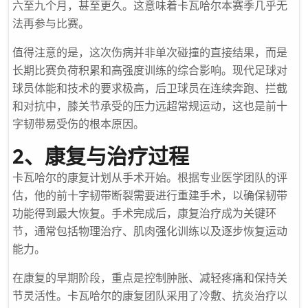
六至九个月，甚至更久。这意味着卡瓦哈尔本赛季几乎无
法再参与比赛。
值得注意的是，这次伤病并非单次碰撞的直接结果，而是
长期比赛负荷积累和高强度训练的综合影响。现代足球对
球员体能和技术的要求极高，后卫球员在连续奔跑、拦截
和对抗中，膝关节承受的压力远超常规运动，这也是前十
字韧带易受伤的根本原因。
2、康复与治疗过程
卡瓦哈尔的康复计划从手术开始。根据专业医学团队的评
估，他的前十字韧带断裂需要进行重建手术，以确保韧带
功能得到最大恢复。手术完成后，康复治疗成为关键环
节，通常包括物理治疗、肌肉强化训练以及逐步恢复运动
能力。
在康复的早期阶段，重点是控制肿胀、减轻疼痛和保持关
节灵活性。卡瓦哈尔的康复团队采用了冷敷、抗炎治疗以