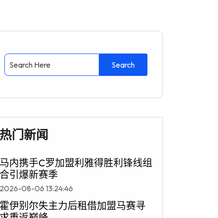
热门新闻
马内携手C罗加盟利雅得胜利锋线组
合引爆新赛季
2026-08-06 13:24:46
霍伊别尔失主力后租借加盟马赛寻
求重返巅峰