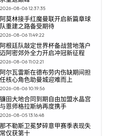
2026-08-06 12:37:35
阿莫林接手红魔曼联开启新篇章球
队重建之路备受期待
2026-08-06 11:49:22
阿根廷队敲定世界杯备战营地落户
迈阿密郊外全力开启冲冠新征程
2026-08-06 11:02:21
阿尔瓦雷斯在德布劳内伤缺期间担
任核心角色助曼城迎难而上
2026-08-06 10:19:56
镰田大地合同到期自由加盟水晶宫
与恩师格拉斯纳再度携手
2026-08-05 13:16:48
那不勒斯卫冕梦碎意甲赛季表现失
常仅获第十