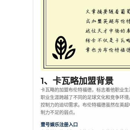
1、卡瓦略加盟背景
卡瓦略的加盟布伦特福德，标志着他职业生
职业生涯跨越了不同的足球文化和竞争环境
控制力的迫切需求。布伦特福德虽然在英超
制力不足的弱点。
壹号娱乐注册入口