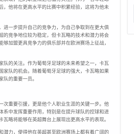
后，他将在更高水平的比赛中积累经验，这将为他未
，进一步提升自己的竞争力，为自己争取到在更大俱
超的竞争地位较为稳定，但卡瓦略的技术和潜力将会
能够加盟更具竞争力的俱乐部并在欧洲赛场上征战，
家队的关注。作为葡萄牙足球的未来希望之一，卡瓦
国家队的机会。随着葡萄牙足球的强大，卡瓦略如果
家队的重要一员。
一次重要引援，更是他个人职业生涯的关键一步。他
体系中发挥重要作用，特别是在提升球队的控球和进
卡瓦略将能够在英超舞台上展现出更高水平的表现。
和潜力，使得他在英超甚至欧洲赛场上都有着广阔的