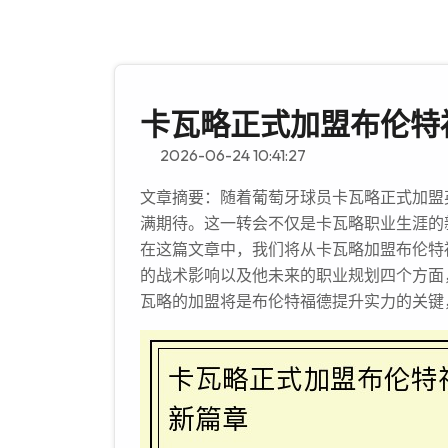
卡瓦略正式加盟布伦特
2026-06-24 10:41:27
文章摘要：随着葡萄牙球员卡瓦略正式加盟
满期待。这一转会不仅是卡瓦略职业生涯的
在这篇文章中，我们将从卡瓦略加盟布伦特
的战术影响以及他未来的职业规划四个方面
瓦略的加盟将是布伦特福德提升实力的关键