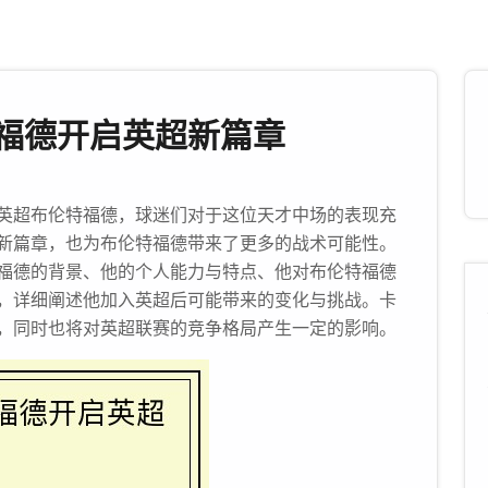
福德开启英超新篇章
英超布伦特福德，球迷们对于这位天才中场的表现充
新篇章，也为布伦特福德带来了更多的战术可能性。
福德的背景、他的个人能力与特点、他对布伦特福德
，详细阐述他加入英超后可能带来的变化与挑战。卡
，同时也将对英超联赛的竞争格局产生一定的影响。