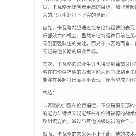
员，卡瓦略无疑有着更高的目标。加盟英超
来的职业生涯打下坚实的基础。
首先，卡瓦略希望通过在布伦特福德的表现
乐部效力的机会。虽然布伦特福德目前在英
吸引更强队伍的关注。而对于卡瓦略而言，
无疑是他长期的职业目标。
其次，卡瓦略的职业生涯也将受到葡萄牙国
略在布伦特福德的表现可能为他争取到更多
能够在英超打出高水平表现，便有望成为国
总结：
卡瓦略的加盟布伦特福德，不仅是俱乐部的
的能力与特点无疑能够在布伦特福德的战术
攻组织方面。通过与其他顶级球员的合作，
然而，卡瓦略的未来远不止于此。他的技术