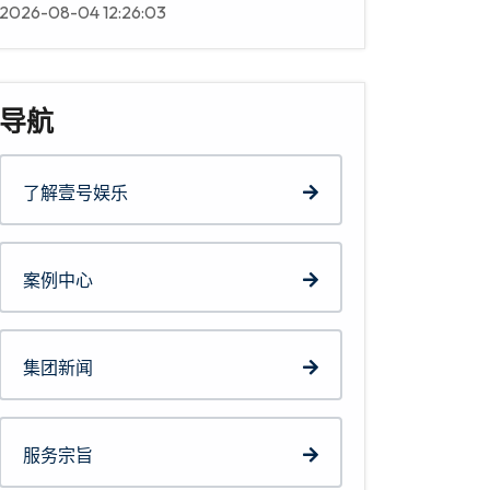
2026-08-04 12:26:03
导航
了解壹号娱乐
案例中心
集团新闻
服务宗旨