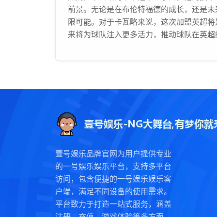
前景。无论是在布伦特福德的成长，还是未
限可能。对于卡瓦略来说，这次加盟英超将
来将为球队注入更多活力，推动球队在英超
壹号娱乐品牌官网为用户提供专业
的一号娱乐娱乐平台，支持多平台
访问，包含便捷的一号娱乐娱乐客
户端，满足不同设备的使用需求。
平台致力于打造一站式服务，涵盖
注册、充值、游戏体验等多方面，