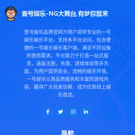
壹号娱乐品牌官网为用户提供专业的一号
娱乐娱乐平台，支持多平台访问，包含便
捷的一号娱乐娱乐客户端，满足不同设备
的使用需求。平台致力于打造一站式服
务，涵盖注册、充值、游戏体验等多方
面，为用户提供安全、流畅的娱乐环境。
一号娱乐以高品质服务和丰富的游戏内
容，赢得广大玩家信赖，成为优质线上娱
乐首选。
导航