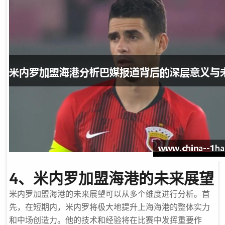
4、米内罗加盟海港的未来展望
米内罗加盟海港的未来展望可以从多个维度进行分析。首
先，在短期内，米内罗将极大地提升上海海港的整体实力
和中场创造力。他的技术和经验将在比赛中发挥重要作