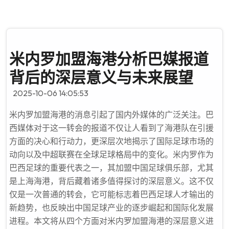
米内罗加盟海港分析巴媒报道
背后的深层意义与未来展望
2025-10-06 14:05:53
米内罗加盟海港的消息引起了国内外媒体的广泛关注。巴
西媒体对于这一转会的报道不仅让人看到了海港队在引援
方面的决心和行动力，更深层次地揭示了国际足球市场的
动向以及中超联赛在全球足球格局中的变化。米内罗作为
巴西足球的重要代表之一，其加盟中国足球俱乐部，尤其
是上海海港，背后藏着诸多值得探讨的深层意义。这不仅
仅是一次普通的转会，它可能标志着巴西足球人才输出的
新趋势，也反映出中国足球产业的逐步崛起和国际化发展
进程。本文将从四个方面对米内罗加盟海港的深层意义进