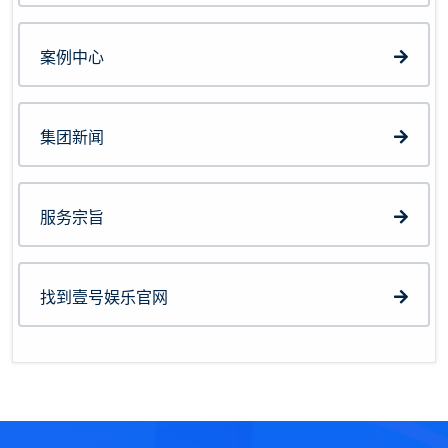
案例中心
集团新闻
服务宗旨
找到壹号娱乐官网