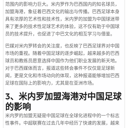
范围内的影响力巨大。米内罗作为巴西国内的知名球员，
加盟海港，象征着巴西文化的输出与传播。巴西足球本身
具有浓厚的艺术性和技术性，米内罗的加盟为中国球迷带
来了更多的技术性足球艺术的体验，这不仅有助于中国球
员的技术提升，也促进了中巴文化的相互学习与借鉴。
巴媒对米内罗转会的关注度，也反映了巴西足球界对中国
市场的重视。随着中国足球的逐步崛起，越来越多的巴西
球员和教练员愿意选择中国作为他们职业发展的新天地。
对于巴西媒体而言，报道这些转会事件不仅仅是足球新
闻，更是文化和市场动向的体现，这种报道能够增加巴西
足球在国际上的影响力，尤其是在亚洲市场。
3、米内罗加盟海港对中国足球
的影响
米内罗的加盟无疑是中国足球在全球化进程中的一个标志
性事件。中超联赛在过去几年中经历了快速的发展，越来