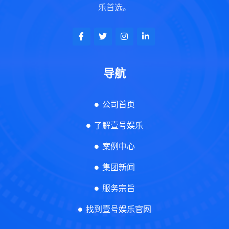
乐首选。
导航
公司首页
了解壹号娱乐
案例中心
集团新闻
服务宗旨
找到壹号娱乐官网