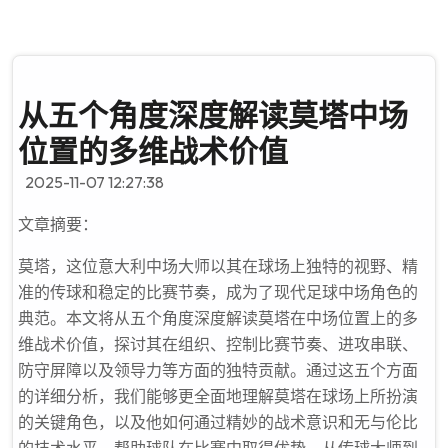
从五个角度深度解读莫塔中场
位置的多维战术价值
2025-11-07 12:27:38
文章摘要：
莫塔，这位意大利中场大师以其在球场上独特的视野、精
准的传球和稳定的比赛节奏，成为了现代足球中场角色的
典范。本文将从五个角度深度解读莫塔在中场位置上的多
维战术价值，探讨其在组织、控制比赛节奏、进攻串联、
防守屏障以及领导力等方面的独特贡献。通过这五个方面
的详细分析，我们能够更全面地理解莫塔在球场上所扮演
的关键角色，以及他如何通过精妙的战术意识和无与伦比