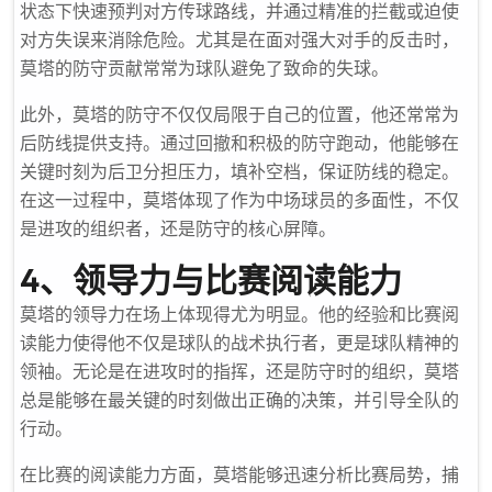
状态下快速预判对方传球路线，并通过精准的拦截或迫使
对方失误来消除危险。尤其是在面对强大对手的反击时，
莫塔的防守贡献常常为球队避免了致命的失球。
此外，莫塔的防守不仅仅局限于自己的位置，他还常常为
后防线提供支持。通过回撤和积极的防守跑动，他能够在
关键时刻为后卫分担压力，填补空档，保证防线的稳定。
在这一过程中，莫塔体现了作为中场球员的多面性，不仅
是进攻的组织者，还是防守的核心屏障。
4、领导力与比赛阅读能力
莫塔的领导力在场上体现得尤为明显。他的经验和比赛阅
读能力使得他不仅是球队的战术执行者，更是球队精神的
领袖。无论是在进攻时的指挥，还是防守时的组织，莫塔
总是能够在最关键的时刻做出正确的决策，并引导全队的
行动。
在比赛的阅读能力方面，莫塔能够迅速分析比赛局势，捕