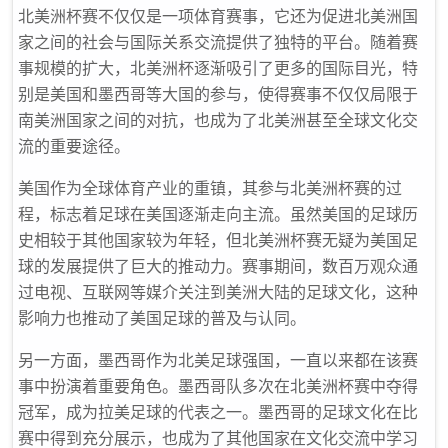
北美洲杯赛不仅仅是一项体育赛事，它还为促进北美洲国
家之间的社会与国际关系交流提供了独特的平台。随着赛
事规模的扩大，北美洲杯逐渐吸引了更多的国际目光，特
别是美国和墨西哥等大国的参与，使得赛事不仅仅局限于
南美洲国家之间的对抗，也成为了北美洲甚至全球文化交
流的重要途径。
美国作为全球体育产业的重镇，其参与北美洲杯赛的过
程，标志着足球在美国逐渐走向主流。虽然美国的足球历
史相较于其他国家较为年轻，但北美洲杯赛无疑为美国足
球的发展提供了巨大的推动力。赛事期间，数百万观众通
过电视、互联网等媒介关注到美洲大陆的足球文化，这种
影响力也推动了美国足球的普及与认同。
另一方面，墨西哥作为北美足球强国，一直以来都在该赛
事中扮演着重要角色。墨西哥队多次在北美洲杯赛中夺得
冠军，成为拉美足球的代表之一。墨西哥的足球文化在比
赛中得到充分展示，也成为了其他国家在文化交流中学习