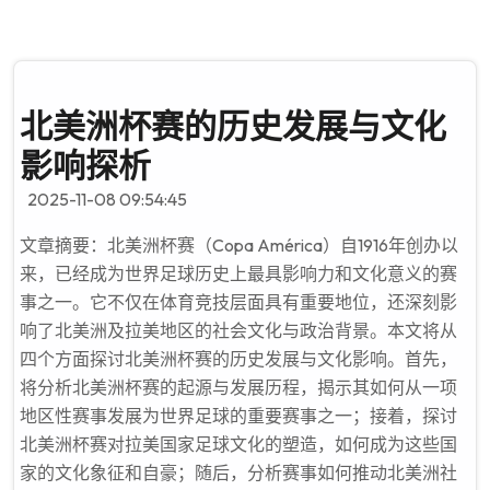
北美洲杯赛的历史发展与文化
影响探析
2025-11-08 09:54:45
文章摘要：北美洲杯赛（Copa América）自1916年创办以
来，已经成为世界足球历史上最具影响力和文化意义的赛
事之一。它不仅在体育竞技层面具有重要地位，还深刻影
响了北美洲及拉美地区的社会文化与政治背景。本文将从
四个方面探讨北美洲杯赛的历史发展与文化影响。首先，
将分析北美洲杯赛的起源与发展历程，揭示其如何从一项
地区性赛事发展为世界足球的重要赛事之一；接着，探讨
北美洲杯赛对拉美国家足球文化的塑造，如何成为这些国
家的文化象征和自豪；随后，分析赛事如何推动北美洲社