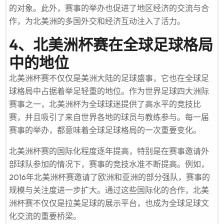
的对象。此外，赛事的举办也促进了地区经济的交流与合
作，为北美洲的多国外交和经济互动注入了活力。
4、北美洲杯赛在全球足球格局
中的地位
北美洲杯赛不仅仅是美洲大陆的足球盛事，它也在全球足
球格局中占据着举足轻重的地位。作为世界足球四大洲际
赛事之一，北美洲杯为全球球迷提供了高水平的竞技比
赛，并且吸引了来自世界各地的球员与教练参与。每一届
赛事的举办，都意味着全球足球格局的一次重要变化。
北美洲杯赛的国际化程度逐年提高，特别是在赛事邀请外
部球队参加的情况下，赛事的竞技水准不断提高。例如，
2016年北美洲杯赛邀请了欧洲和亚洲的部分强队，赛事的
规模与关注度进一步扩大。通过这些国际化的合作，北美
洲杯赛不仅仅是拉美足球的展示平台，也成为全球足球文
化交流的重要桥梁。