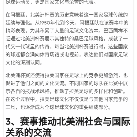
足球运动员，更是国家文化与荣誉的代表。
在阿根廷，北美洲杯赛的历史意味着这一国家足球传统的
延续与强化。从1950年代到今天，阿根廷队在该赛事中的
精彩表现，为其积累了大量的足球文化资本。巴西同样不
乏通过北美洲杯赛展示其独特的桑巴足球风格，成就了一
代又一代球星的传奇。每当北美洲杯赛进行时，这些国家
的球迷都会涌向体育场馆或电视前，表达他们对国家足球
文化的深刻认同。
北美洲杯赛还使得拉美国家在足球上的竞争更加激烈，也
促进了他们之间的文化交流。不同国家的球队在比赛中展
示各自的技战术风格，推动了拉美足球的多样化和创新。
在这个过程中，拉美足球文化不仅仅是与其他国家竞争的
工具，也逐渐成为全球足球文化的重要组成部分。
3、赛事推动北美洲社会与国际
关系的交流