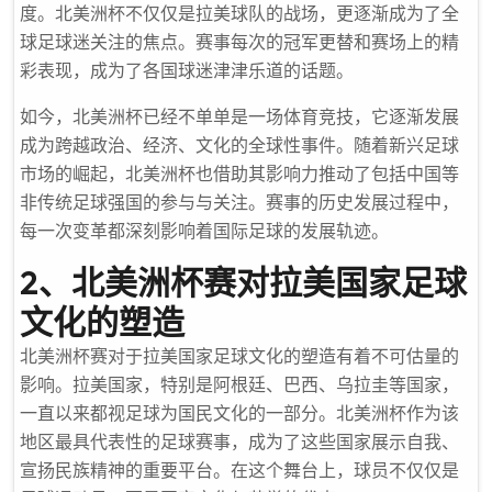
度。北美洲杯不仅仅是拉美球队的战场，更逐渐成为了全
球足球迷关注的焦点。赛事每次的冠军更替和赛场上的精
彩表现，成为了各国球迷津津乐道的话题。
如今，北美洲杯已经不单单是一场体育竞技，它逐渐发展
成为跨越政治、经济、文化的全球性事件。随着新兴足球
市场的崛起，北美洲杯也借助其影响力推动了包括中国等
非传统足球强国的参与与关注。赛事的历史发展过程中，
每一次变革都深刻影响着国际足球的发展轨迹。
2、北美洲杯赛对拉美国家足球
文化的塑造
北美洲杯赛对于拉美国家足球文化的塑造有着不可估量的
影响。拉美国家，特别是阿根廷、巴西、乌拉圭等国家，
一直以来都视足球为国民文化的一部分。北美洲杯作为该
地区最具代表性的足球赛事，成为了这些国家展示自我、
宣扬民族精神的重要平台。在这个舞台上，球员不仅仅是