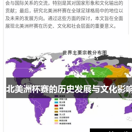
会与国际关系的交流，特别是其对国家形象和文化输出的
贡献；最后，研究北美洲杯赛在全球足球格局中的地位以
及未来的发展方向。通过这些方面的探讨，本文旨在全面
展现北美洲杯赛在历史、文化和社会层面的重要意义。