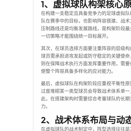
1、虚拟球队构架核心
在构建一支稳定且具备竞争力的足球虚拟队
队在赛季中的目标，也影响阵容搭建、战术
压制路线还是均衡发展路线，是构架阶段最
一切策略才能围绕统一目标展开。
其次，在球员选择方面要注重阵容的层级构
球员需承担进攻发起或防守稳定的关键使命
则在保障战术执行方面发挥重要作用，需要
使整个阵容具备多样化的应对能力。
最后，虚拟球队在构架阶段应重视平衡性原
过度堆砌某一类型球员会导致战术体系单一
此，在搭建架构时需要综合考量球队的长期
力。
2、战术体系布局与动
在虚拟球队的战术制定中，阵型选择往往是决定整