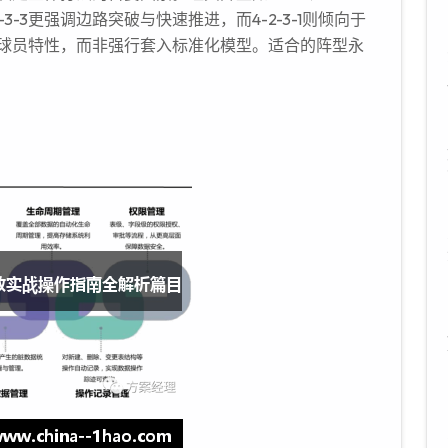
3-3更强调边路突破与快速推进，而4-2-3-1则倾向于
球员特性，而非强行套入标准化模型。适合的阵型永