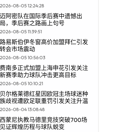
2026-08-05 12:24:28
迈阿密队在国际季后赛中遗憾出
局，季后赛之路画上句号
2026-08-05 11:39:51
路易斯伯伊冬窗高价加盟拜仁引发
转会市场震动
2026-08-05 10:56:03
费南多正式加盟上海申花引发关注
新赛季助力球队冲击更高目标
2026-08-05 10:10:21
贝尔格莱德红星因欧冠主场球迷种
族歧视遭欧足联重罚引发关注升温
2026-08-04 13:08:48
西蒙尼执教马德里竞技突破700场
见证辉煌历程与球队蜕变