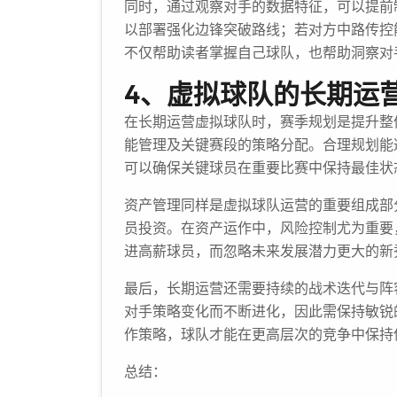
同时，通过观察对手的数据特征，可以提前
以部署强化边锋突破路线；若对方中路传控
不仅帮助读者掌握自己球队，也帮助洞察对
4、虚拟球队的长期运
在长期运营虚拟球队时，赛季规划是提升整
能管理及关键赛段的策略分配。合理规划能
可以确保关键球员在重要比赛中保持最佳状
资产管理同样是虚拟球队运营的重要组成部
员投资。在资产运作中，风险控制尤为重要
进高薪球员，而忽略未来发展潜力更大的新
最后，长期运营还需要持续的战术迭代与阵
对手策略变化而不断进化，因此需保持敏锐
作策略，球队才能在更高层次的竞争中保持
总结：