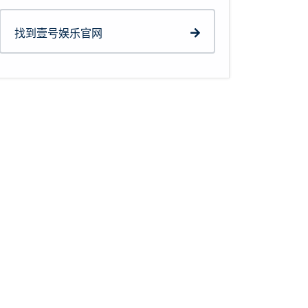
找到壹号娱乐官网