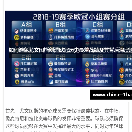
首先，尤文图斯的核心球员需要保持最佳状态。在中场，
像麦肯尼和拉比奥等球员的发挥非常重要。球队必须确保
这些球员能够在大赛中发挥出最大的水平，同时对年轻球