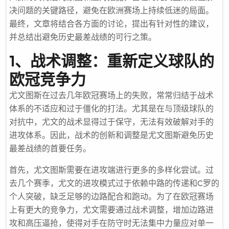
决问题的关键路径，避免在欧洲赛场上持续低迷的局面。
最终，文章将结合各方面的讨论，提出有针对性的建议，
并总结出避免历史最差战绩的可行之策。
1、战术调整：重新定义球队的
欧冠竞争力
尤文图斯在过去几年欧冠赛场上的失败，常常归结于战术
体系的不适应和过于僵化的打法。尤其是在与顶级球队的
对抗中，尤文的战术显得过于保守，无法有效破解对手的
进攻体系。因此，战术的创新和调整是尤文图斯避免历史
最差战绩的首要任务。
首先，尤文图斯需要在进攻端进行更多的多样化尝试。过
去几个赛季，尤文的进攻模式过于依赖中路的传递和C罗的
个人突破，缺乏足够的边路配合和跑动。为了在欧冠赛场
上有更大的竞争力，尤文需要通过战术调整，增加边路进
攻和高压逼抢，使得对手在防守时无法集中力量应对单一