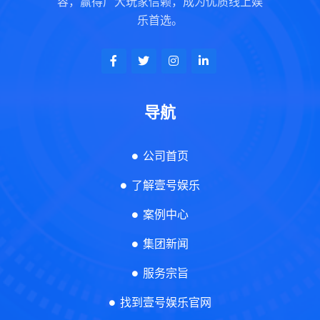
容，赢得广大玩家信赖，成为优质线上娱
乐首选。
导航
公司首页
了解壹号娱乐
案例中心
集团新闻
服务宗旨
找到壹号娱乐官网