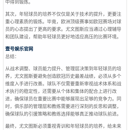
中得到锻炼。
其次，年轻球员的培养不仅仅是关于技术的提升，更要注
重心理素质的锻炼。毕竟，欧洲顶级赛事如欧冠赛场对球
员的心态提出了更高的要求。尤文图斯应当通过心理辅导
和团队建设，帮助年轻球员更好地适应高压的比赛环境。
壹号娱乐官网
总结：
从战术调整、球员能力提升、管理层决策到年轻球员的培
养，尤文图斯要避免创造欧冠历史最差战绩，必须从多个
维度入手进行改善。球队不仅需要重新审视战术体系和战
术执行的稳定性，还需要从个体和集体的配合上进行改
进，确保球员在重要比赛中能够展现出足够的竞争力。同
时，俱乐部的管理层和教练需要进行深刻的反思和调整，
确保球队的引援策略和教练选择能够真正推动球队前进。
最终，尤文图斯必须重视青训和年轻球员的培养，给未来