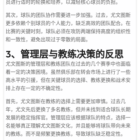
员进行适时的轮换和培养，以减轻核心球员的负担。
其次，球队的团队协作需要进一步加强。过去，尤文图斯
更多依赖个别球员的个人能力，缺乏高效的团队配合。在
比赛的关键时刻，球队必须在攻防两端保持高度的组织性
和一致性，避免出现过于零散的局面。
3、管理层与教练决策的反思
尤文图斯的管理层和教练团队在过去的几个赛季中也面临
着一定的决策困境。虽然俱乐部在转会市场上进行了一些
高水平的引援，但在关键球员的选择、教练更换和战术安
排上存在一定的不确定性。
首先，尤文图斯在教练的选择上需要更加审慎。过去几
年，尤文先后更换了多名教练，但并未找到适合球队长期
发展的稳定指挥官。管理层应该根据球队的特点，选择一
名能够真正理解尤文图斯文化，并且能够将球队带向未来
的教练。而不是频繁更换教练，导致球队缺乏稳定性。