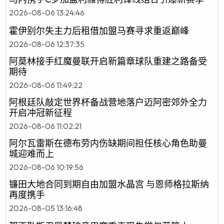
2026-08-06 13:24:46
霍伊别尔失主力后租借加盟马赛寻求重返巅峰
2026-08-06 12:37:35
阿莫林接手红魔曼联开启新篇章球队重建之路备受
期待
2026-08-06 11:49:22
阿根廷队敲定世界杯备战营地落户迈阿密郊外全力
开启冲冠新征程
2026-08-06 11:02:21
阿尔瓦雷斯在德布劳内伤缺期间担任核心角色助曼
城迎难而上
2026-08-06 10:19:56
镰田大地合同到期自由加盟水晶宫 与恩师格拉斯纳
再度携手
2026-08-05 13:16:48