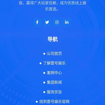
容，赢得广大玩家信赖，成为优质线上娱
乐首选。
导航
公司首页
了解壹号娱乐
案例中心
集团新闻
服务宗旨
找到壹号娱乐官网