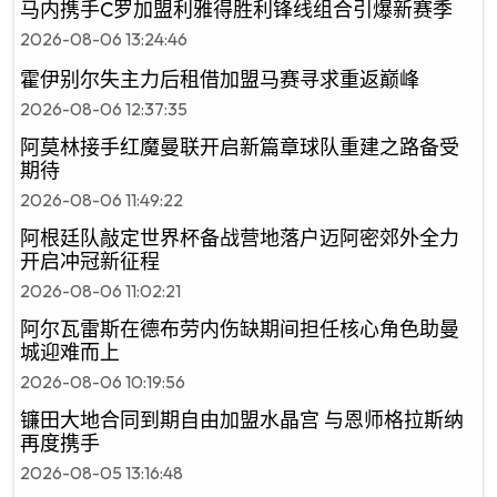
马内携手C罗加盟利雅得胜利锋线组合引爆新赛季
2026-08-06 13:24:46
霍伊别尔失主力后租借加盟马赛寻求重返巅峰
2026-08-06 12:37:35
阿莫林接手红魔曼联开启新篇章球队重建之路备受
期待
2026-08-06 11:49:22
阿根廷队敲定世界杯备战营地落户迈阿密郊外全力
开启冲冠新征程
2026-08-06 11:02:21
阿尔瓦雷斯在德布劳内伤缺期间担任核心角色助曼
城迎难而上
2026-08-06 10:19:56
镰田大地合同到期自由加盟水晶宫 与恩师格拉斯纳
再度携手
2026-08-05 13:16:48