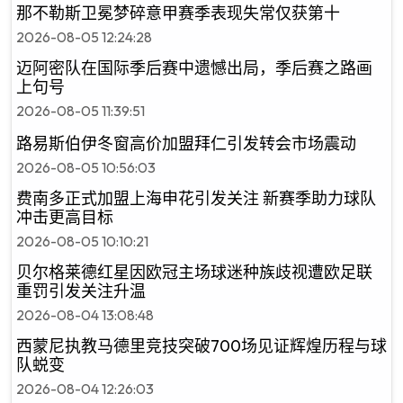
那不勒斯卫冕梦碎意甲赛季表现失常仅获第十
2026-08-05 12:24:28
迈阿密队在国际季后赛中遗憾出局，季后赛之路画
上句号
2026-08-05 11:39:51
路易斯伯伊冬窗高价加盟拜仁引发转会市场震动
2026-08-05 10:56:03
费南多正式加盟上海申花引发关注 新赛季助力球队
冲击更高目标
2026-08-05 10:10:21
贝尔格莱德红星因欧冠主场球迷种族歧视遭欧足联
重罚引发关注升温
2026-08-04 13:08:48
西蒙尼执教马德里竞技突破700场见证辉煌历程与球
队蜕变
2026-08-04 12:26:03