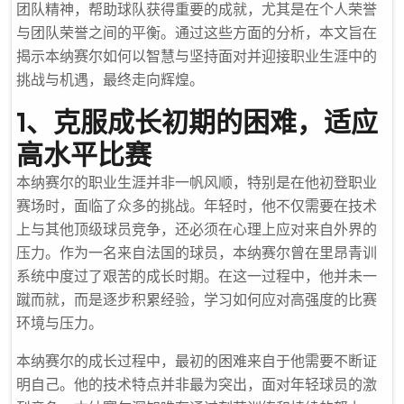
团队精神，帮助球队获得重要的成就，尤其是在个人荣誉
与团队荣誉之间的平衡。通过这些方面的分析，本文旨在
揭示本纳赛尔如何以智慧与坚持面对并迎接职业生涯中的
挑战与机遇，最终走向辉煌。
1、克服成长初期的困难，适应
高水平比赛
本纳赛尔的职业生涯并非一帆风顺，特别是在他初登职业
赛场时，面临了众多的挑战。年轻时，他不仅需要在技术
上与其他顶级球员竞争，还必须在心理上应对来自外界的
压力。作为一名来自法国的球员，本纳赛尔曾在里昂青训
系统中度过了艰苦的成长时期。在这一过程中，他并未一
蹴而就，而是逐步积累经验，学习如何应对高强度的比赛
环境与压力。
本纳赛尔的成长过程中，最初的困难来自于他需要不断证
明自己。他的技术特点并非最为突出，面对年轻球员的激