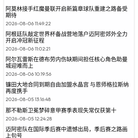
阿莫林接手红魔曼联开启新篇章球队重建之路备受
期待
2026-08-06 11:49:22
阿根廷队敲定世界杯备战营地落户迈阿密郊外全力
开启冲冠新征程
2026-08-06 11:02:21
阿尔瓦雷斯在德布劳内伤缺期间担任核心角色助曼
城迎难而上
2026-08-06 10:19:56
镰田大地合同到期自由加盟水晶宫 与恩师格拉斯纳
再度携手
2026-08-05 13:16:48
那不勒斯卫冕梦碎意甲赛季表现失常仅获第十
2026-08-05 12:24:28
迈阿密队在国际季后赛中遗憾出局，季后赛之路画
上句号