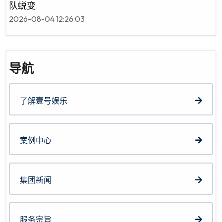
队蜕变
2026-08-04 12:26:03
导航
了解壹号娱乐
案例中心
集团新闻
服务宗旨