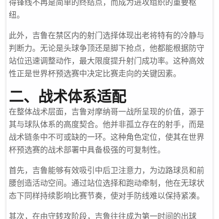
得锋线不再是简单的终结点，而成为进攻组织的重要枢
纽。
此外，吉鲁在禁区内的射门选择体现出老将特有的冷静与
判断力。无论是头球争顶还是脚下抢点，他都能根据防守
站位迅速调整动作，最大限度提升射门成功率。这种高效
性正是世界杯预选赛中决定比赛走向的关键因素。
二、战术体系适配
在整体战术层面，吉鲁对摩纳哥一战所呈现的价值，源于
其与球队体系的高度契合。他并非孤立存在的射手，而是
战术链条中不可或缺的一环。这种角色定位，使其在世界
杯预选赛的战术部署中具备极强的可复制性。
首先，吉鲁能够有效吸引中后卫注意力，为边路球员和前
腰创造活动空间。通过站位选择和跑动牵制，他在无球状
态下同样持续影响比赛节奏，使对手防线难以保持紧凑。
其次，在由守转攻阶段，吉鲁往往成为第一时间的出球