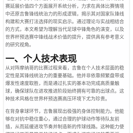
赛延展价值四个方面展开系统分析，力求在具体比赛情境
中还原吉鲁锋线统治力的形成逻辑，揭示其对国家队锋线
构建和大赛打法选择的现实启示。通过理论与实战相结合
的方式，本文希望为理解当代足球中锋角色的演变，以及
世界杯预选赛中锋线战术价值的提升，提供具有参考意义
的研究视角。
一、个人技术表现
从对阵摩纳哥的比赛过程来看，吉鲁在个人技术层面的稳
定性是其锋线统治力的重要基础。他并非依靠频繁盘带或
爆发性速度取胜，而是通过扎实的基本功完成高质量触
球，确保球队在进攻推进阶段始终拥有可靠的出球点。这
种技术风格在世界杯预选赛高压环境下尤为珍贵。
在背身拿球环节，吉鲁展现出极强的身体控制能力。他能
够在对抗中稳住重心，通过合理的护球动作等待队友前
插，从而延缓进攻节奏并制造新的传球线路。这种能力使