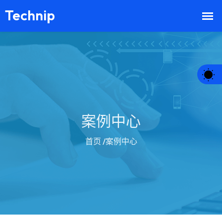
案例中心
首页
/案例中心