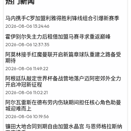
热门新闻
马内携手C罗加盟利雅得胜利锋线组合引爆新赛季
2026-08-06 13:24:46
霍伊别尔失主力后租借加盟马赛寻求重返巅峰
2026-08-06 12:37:35
阿莫林接手红魔曼联开启新篇章球队重建之路备受
期待
2026-08-06 11:49:22
阿根廷队敲定世界杯备战营地落户迈阿密郊外全力
开启冲冠新征程
2026-08-06 11:02:21
阿尔瓦雷斯在德布劳内伤缺期间担任核心角色助曼
城迎难而上
2026-08-06 10:19:56
镰田大地合同到期自由加盟水晶宫 与恩师格拉斯纳