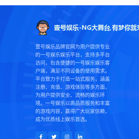
壹号娱乐品牌官网为用户提供专业
的一号娱乐娱乐平台，支持多平台
访问，包含便捷的一号娱乐娱乐客
户端，满足不同设备的使用需求。
平台致力于打造一站式服务，涵盖
注册、充值、游戏体验等多方面，
为用户提供安全、流畅的娱乐环
境。一号娱乐以高品质服务和丰富
的游戏内容，赢得广大玩家信赖，
成为优质线上娱乐首选。