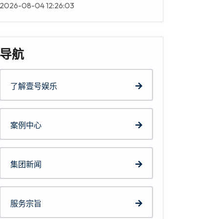
2026-08-04 12:26:03
导航
了解壹号娱乐
案例中心
集团新闻
服务宗旨