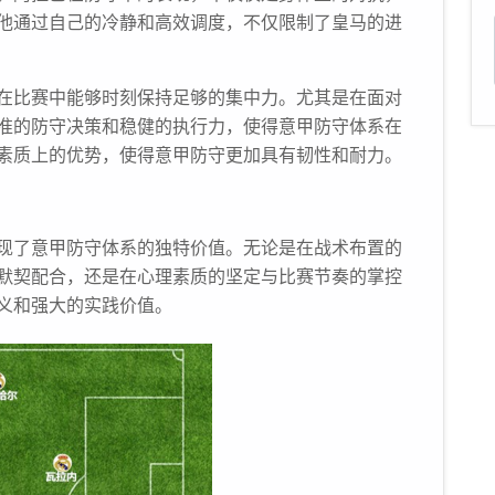
他通过自己的冷静和高效调度，不仅限制了皇马的进
在比赛中能够时刻保持足够的集中力。尤其是在面对
准的防守决策和稳健的执行力，使得意甲防守体系在
素质上的优势，使得意甲防守更加具有韧性和耐力。
现了意甲防守体系的独特价值。无论是在战术布置的
默契配合，还是在心理素质的坚定与比赛节奏的掌控
义和强大的实践价值。