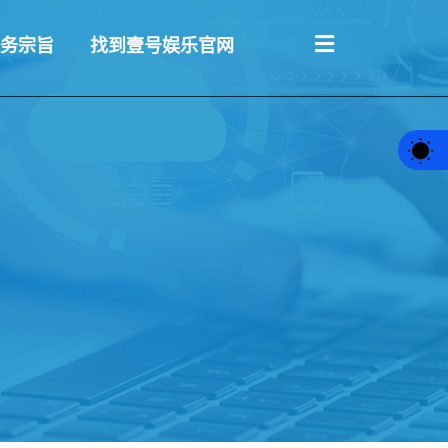
务宗旨
找到壹号娱乐官网