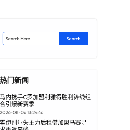
热门新闻
马内携手C罗加盟利雅得胜利锋线组
合引爆新赛季
2026-08-06 13:24:46
霍伊别尔失主力后租借加盟马赛寻
求重返巅峰