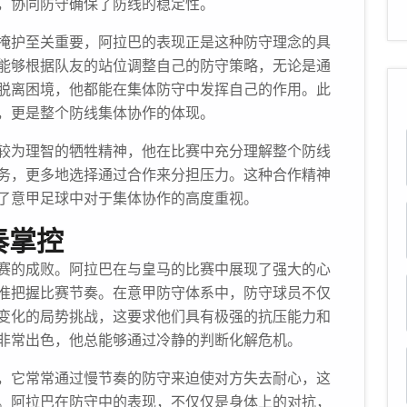
，协同防守确保了防线的稳定性。
掩护至关重要，阿拉巴的表现正是这种防守理念的具
能够根据队友的站位调整自己的防守策略，无论是通
脱离困境，他都能在集体防守中发挥自己的作用。此
，更是整个防线集体协作的体现。
较为理智的牺牲精神，他在比赛中充分理解整个防线
务，更多地选择通过合作来分担压力。这种合作精神
了意甲足球中对于集体协作的高度重视。
奏掌控
赛的成败。阿拉巴在与皇马的比赛中展现了强大的心
准把握比赛节奏。在意甲防守体系中，防守球员不仅
变化的局势挑战，这要求他们具有极强的抗压能力和
非常出色，他总能够通过冷静的判断化解危机。
，它常常通过慢节奏的防守来迫使对方失去耐心，这
。阿拉巴在防守中的表现，不仅仅是身体上的对抗，