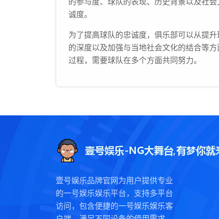
的参与度、球队的表现、历史背景以及社会
诚度。
为了提高球队的忠诚度，俱乐部可以从提升
的深度以及加强与当地社会文化的结合等方
过程，需要球队在多个方面共同努力。
壹号娱乐品牌官网为用户提供专业
的一号娱乐娱乐平台，支持多平台
访问，包含便捷的一号娱乐娱乐客
户端，满足不同设备的使用需求。