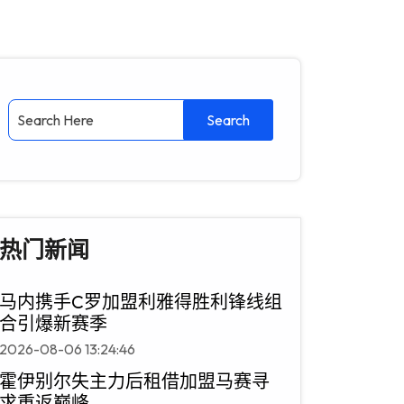
热门新闻
马内携手C罗加盟利雅得胜利锋线组
合引爆新赛季
2026-08-06 13:24:46
霍伊别尔失主力后租借加盟马赛寻
求重返巅峰