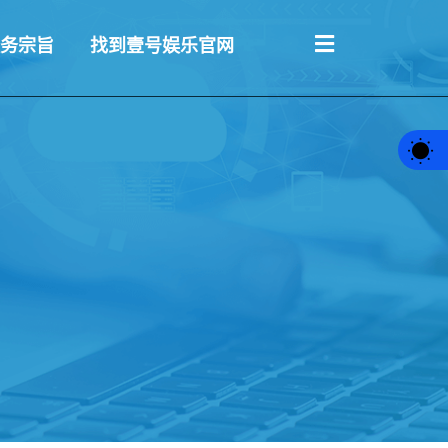
务宗旨
找到壹号娱乐官网