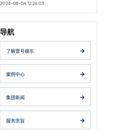
2026-08-04 12:26:03
导航
了解壹号娱乐
案例中心
集团新闻
服务宗旨