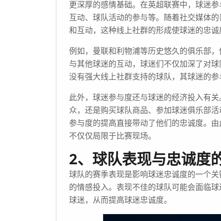
更深厚的感情基础。在英超联赛中，球迷参
互动、球队活动的参与等。随着社交媒体的
和互动，这种线上社群的形成使球迷的忠诚
例如，曼联和利物浦等历史悠久的俱乐部，
与其他球迷的互动，球迷们不仅加深了对球
没有强大线上社群支持的球队，其球迷的参
此外，球迷参与度还与球迷的经济投入有关
众，还是购买球队商品、参加球迷俱乐部活
参与度的提高直接带动了他们的忠诚度。由
不仅仅局限于比赛现场。
2、球队表现与忠诚度
球队的赛季表现是影响球迷忠诚度的一个关
的情感投入。表现不佳的球队可能会面临球
球迷，从而提高球迷忠诚度。