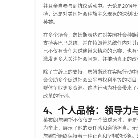
并且亲自参与到抗议活动中。无论是2014年“黑人的
持，还是对美国社会种族主义现象的深刻批
英雄。
在多个场合，詹姆斯表达过对美国社会种族
支持奥巴马总统，并在特朗普总统任内对其
己不仅有责任为球迷带来精彩的比赛，也有
激发更多人关注社会问题，并推动真正的改
除了言辞上的支持，詹姆斯还在实际行动中
会资助多个促进社会公平与权利平等的项目
群体争取更多资源。这些行动为社会带来了
改革的行列。
4、个人品格：领导力
莱布朗·詹姆斯不仅仅是一个篮球天才，更
为举止，展示了他的责任感和道德担当。无
詹姆斯始终保持着一种正直和坚韧的形象。