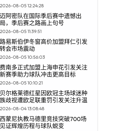
2026-08-05 12:24:28
迈阿密队在国际季后赛中遗憾出
局，季后赛之路画上句号
2026-08-05 11:39:51
路易斯伯伊冬窗高价加盟拜仁引发
转会市场震动
2026-08-05 10:56:03
费南多正式加盟上海申花引发关注
新赛季助力球队冲击更高目标
2026-08-05 10:10:21
贝尔格莱德红星因欧冠主场球迷种
族歧视遭欧足联重罚引发关注升温
2026-08-04 13:08:48
西蒙尼执教马德里竞技突破700场
见证辉煌历程与球队蜕变