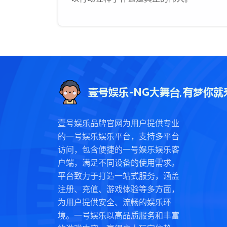
壹号娱乐品牌官网为用户提供专业
的一号娱乐娱乐平台，支持多平台
访问，包含便捷的一号娱乐娱乐客
户端，满足不同设备的使用需求。
平台致力于打造一站式服务，涵盖
注册、充值、游戏体验等多方面，
为用户提供安全、流畅的娱乐环
境。一号娱乐以高品质服务和丰富