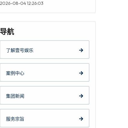
2026-08-04 12:26:03
导航
了解壹号娱乐
案例中心
集团新闻
服务宗旨