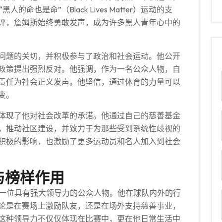
命也是命”（Black Lives Matter）运动的支
评，詹姆斯始终勇敢发声，成为许多黑人青年心中的
问题的关切，并积极参与了政治和社会运动。他公开
政策提出强烈反对。他强调，作为一名公众人物，自
责任为社会正义发声。他坚信，通过体育的力量可以
变。
体现了他对社会改革的承诺。他通过自己的慈善基金
，推动社区建设，并致力于为那些受到系统性歧视的
积极的影响，也激励了更多运动员和名人加入到社会
与榜样作用
是一位具有强大领导力的公众人物。他在球队内外的行
论是在赛场上激励队友，还是在场外支持慈善事业，
这种领导力不仅仅体现在比赛中，更在他日常生活中