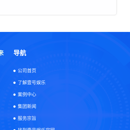
导航
公司首页
了解壹号娱乐
案例中心
集团新闻
服务宗旨