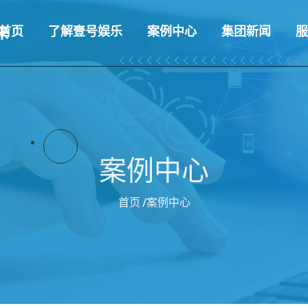
首页
了解壹号娱乐
案例中心
集团新闻
服
案例中心
首页
/案例中心