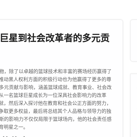
球巨星到社会改革者的多元贡
人物，除了以卓越的篮球技术和丰富的赛场经历赢得了
推动黑人权利方面的积极行动也为他赢得了更多的尊
的多元贡献与影响，涵盖篮球成就、教育事业、社会改
从一名篮球巨星成长为一位深具社会影响力的改革
就，然后深入探讨他在教育和社会公正方面的努力，
争取更多权益，最后将总结其个人品格与领导力的独
姆斯的影响力不仅仅局限于篮球场内，他的社会责任感
育明星之一。