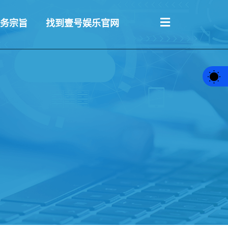
务宗旨
找到壹号娱乐官网