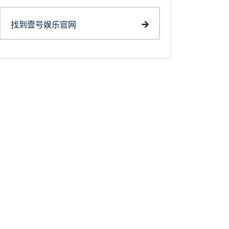
找到壹号娱乐官网