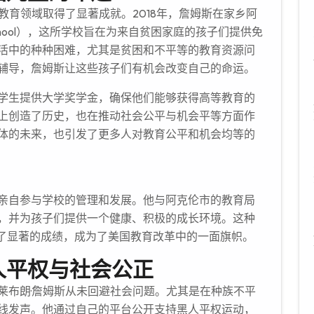
教育领域取得了显著成就。2018年，詹姆斯在家乡阿
 School），这所学校旨在为来自贫困家庭的孩子们提供免
活中的种种困难，尤其是贫困和不平等的教育资源问
辅导，詹姆斯让这些孩子们有机会改变自己的命运。
学生提供大学奖学金，确保他们能够获得高等教育的
上创造了历史，也在推动社会公平与机会平等方面作
体的未来，也引发了更多人对教育公平和机会均等的
亲自参与学校的管理和发展。他与阿克伦市的教育局
，并为孩子们提供一个健康、积极的成长环境。这种
得了显著的成绩，成为了美国教育改革中的一面旗帜。
人平权与社会公正
莱布朗·詹姆斯从未回避社会问题。尤其是在种族不平
线发声。他通过自己的平台公开支持黑人平权运动，