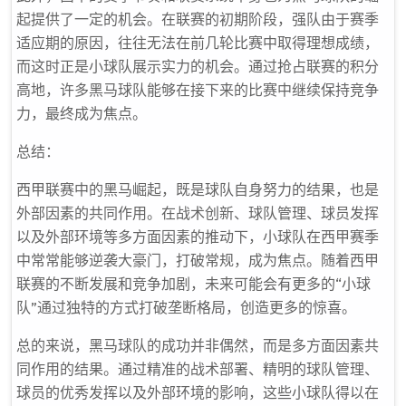
起提供了一定的机会。在联赛的初期阶段，强队由于赛季
适应期的原因，往往无法在前几轮比赛中取得理想成绩，
而这时正是小球队展示实力的机会。通过抢占联赛的积分
高地，许多黑马球队能够在接下来的比赛中继续保持竞争
力，最终成为焦点。
总结：
西甲联赛中的黑马崛起，既是球队自身努力的结果，也是
外部因素的共同作用。在战术创新、球队管理、球员发挥
以及外部环境等多方面因素的推动下，小球队在西甲赛季
中常常能够逆袭大豪门，打破常规，成为焦点。随着西甲
联赛的不断发展和竞争加剧，未来可能会有更多的“小球
队”通过独特的方式打破垄断格局，创造更多的惊喜。
总的来说，黑马球队的成功并非偶然，而是多方面因素共
同作用的结果。通过精准的战术部署、精明的球队管理、
球员的优秀发挥以及外部环境的影响，这些小球队得以在