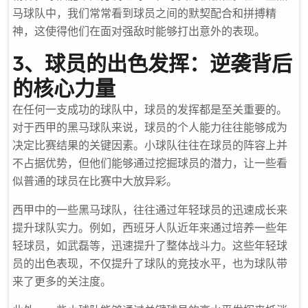
马球队中，我们常常看到球员之间的默契配合和拼搏精
神，这使得他们在面对强敌时能够打出意外的表现。
3、球员的出色发挥：逆袭背后
的核心力量
在任何一支成功的球队中，球员的发挥都是至关重要的。
对于西甲的黑马球队来说，球员的个人能力往往能够成为
决定比赛结果的关键因素。小球队往往在球员的阵容上并
不占据优势，但他们能够通过挖掘球员的潜力，让一些看
似普通的球员在比赛中大放异彩。
西甲中的一些黑马球队，往往通过年轻球员的迅速成长来
提升球队实力。例如，西班牙人队近年来通过培养一些年
轻球员，如武磊等，迅速提升了整体战斗力。这些年轻球
员的出色表现，不仅提升了球队的竞技水平，也为球队带
来了更多的关注度。