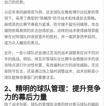
自己的优势。
以近年来的赫塔菲为例，这支球队在教练博尔达拉斯的带
领下，采用了典型的“铁桶阵”防守战术和快速反击策略。
赫塔菲的比赛节奏极为紧凑，防守端不留任何缝隙，攻击
端则依靠高效的反击创造机会。这样的战术使得赫塔菲能
够在对阵强队时收获意外的胜利，并一度跻身西甲前四，
成为众人瞩目的黑马。
此外，一些小球队还会通过灵活的战术调整来应对不同对
手的挑战。例如，埃瓦尔等球队在比赛中会根据对手的进
攻特点进行针对性布置，有效遏制对方的进攻威胁。无论
是防守反击，还是通过场上临时调整战术，战术创新是小
球队能够逆袭豪门的重要法宝。
2、精明的球队管理：提升竞争
力的幕后力量
除了战术创新，球队的管理层决策同样对黑马球队的崛起