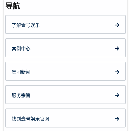
导航
了解壹号娱乐
案例中心
集团新闻
服务宗旨
找到壹号娱乐官网