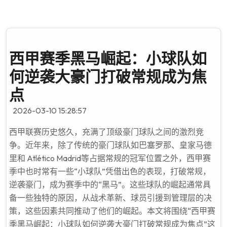
西甲赛季黑马崛起：小球队如
何逆袭大豪门打破常规成为焦
点
2026-03-10 15:28:57
西甲联赛历史悠久，充满了顶级豪门球队之间的激烈竞
争。近年来，除了传统的豪门球队如巴塞罗那、皇家马德
里和 Atlético Madrid等占据常规的冠军位置之外，西甲赛
季中也时常有一些“小球队”凭借出色的表现，打破常规，
逆袭豪门，成为赛季中的“黑马”。这些球队的崛起通常具
备一些独特的原因，从战术革新、球员引援到管理层的决
策，这些因素共同推动了他们的崛起。本文将围绕“西甲赛
季黑马崛起：小球队如何逆袭大豪门打破常规成为焦点”这