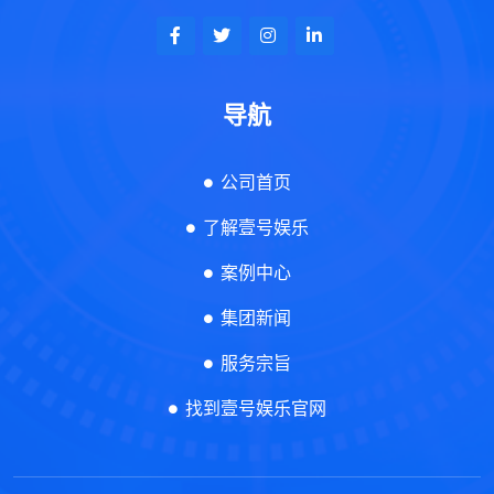
导航
公司首页
了解壹号娱乐
案例中心
集团新闻
服务宗旨
找到壹号娱乐官网