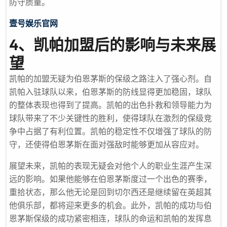
防守质量。
壹号娱乐官网
4、凯帕加盟后的影响与未来展
望
凯帕的加盟无疑为伯恩茅斯的保级之路注入了强心剂。自
凯帕入驻球队以来，伯恩茅斯的防线显得更加稳固，球队
的整体表现也得到了提高。凯帕的出色扑救和领导能力为
球队带来了不少关键性的胜利，使得球队在激烈的保级竞
争中占据了有利位置。凯帕的稳定性不仅增强了球队的防
守，还使得伯恩茅斯在面对强敌时能够更加从容应对。
展望未来，凯帕的表现无疑会对他个人的职业生涯产生深
远的影响。如果他能够在伯恩茅斯度过一个出色的赛季，
重拾状态，那么他无论是回到切尔西还是继续留在英超其
他俱乐部，都将迎来更多的机会。此外，凯帕的成功与伯
恩茅斯保级的成功紧密相连，球队的命运和凯帕的发挥息