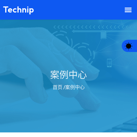
案例中心
首页
/案例中心