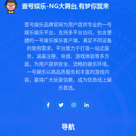
壹号娱乐品牌官网为用户提供专业的一号
娱乐娱乐平台，支持多平台访问，包含便
捷的一号娱乐娱乐客户端，满足不同设备
的使用需求。平台致力于打造一站式服
务，涵盖注册、充值、游戏体验等多方
面，为用户提供安全、流畅的娱乐环境。
一号娱乐以高品质服务和丰富的游戏内
容，赢得广大玩家信赖，成为优质线上娱
乐首选。
导航