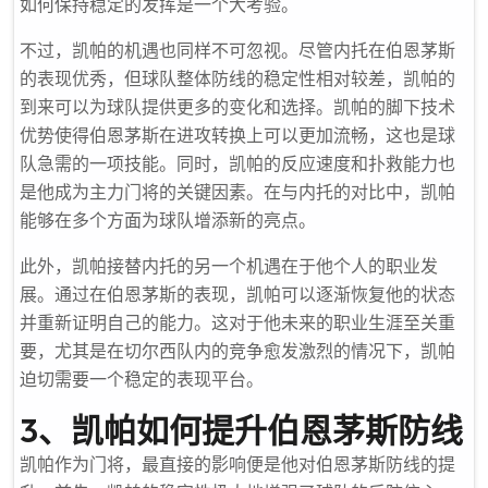
如何保持稳定的发挥是一个大考验。
不过，凯帕的机遇也同样不可忽视。尽管内托在伯恩茅斯
的表现优秀，但球队整体防线的稳定性相对较差，凯帕的
到来可以为球队提供更多的变化和选择。凯帕的脚下技术
优势使得伯恩茅斯在进攻转换上可以更加流畅，这也是球
队急需的一项技能。同时，凯帕的反应速度和扑救能力也
是他成为主力门将的关键因素。在与内托的对比中，凯帕
能够在多个方面为球队增添新的亮点。
此外，凯帕接替内托的另一个机遇在于他个人的职业发
展。通过在伯恩茅斯的表现，凯帕可以逐渐恢复他的状态
并重新证明自己的能力。这对于他未来的职业生涯至关重
要，尤其是在切尔西队内的竞争愈发激烈的情况下，凯帕
迫切需要一个稳定的表现平台。
3、凯帕如何提升伯恩茅斯防线
凯帕作为门将，最直接的影响便是他对伯恩茅斯防线的提