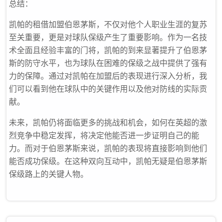
总结：
凯帕的租借加盟伯恩茅斯，不仅对他个人职业生涯的复苏
至关重要，更是对球队保级产生了重要影响。作为一名技
术全面且经验丰富的门将，凯帕的到来显著提升了伯恩茅
斯的防守水平，也为球队在困难的保级之战中提供了强有
力的保障。通过对凯帕在加盟后的表现进行深入分析，我
们可以看到他在球队中的关键作用以及他对防线的实际贡
献。
未来，凯帕仍将面临更多的挑战和机会，如何在英超的激
烈竞争中稳定发挥，将决定他能否进一步证明自己的能
力。而对于伯恩茅斯来说，凯帕的表现将直接影响到他们
能否成功保级。在这种双向互动中，凯帕无疑是伯恩茅斯
保级路上的关键人物。