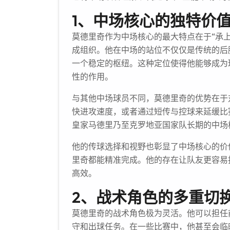
1、中场核心的独特价
莫德里奇作为中场核心的最大特点在于“承
成组织。他在中场的站位不仅仅是传统的后
一个稳定的枢纽。这种定位使得他能够成为
性的作用。
与其他中场球员不同，莫德里奇的优势在于
快进攻速度，或者通过短传与控球来延缓比
皇家马德里乃至克罗地亚国家队长期的中场
他的传球选择和视野也彰显了中场核心的价
里奇都能精准完成。他的存在让队友更容易
高效。
2、战术角色的多重切
莫德里奇的战术角色极为灵活。他可以担任
守和出球任务。在一些比赛中，他甚至会临