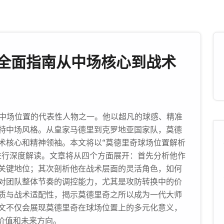
全面指南从中场核心到战术
是中场位置的代表性人物之一。他以超凡的球感、精准
特中场风格。从皇家马德里到克罗地亚国家队，莫德
术核心和精神领袖。本文将以“莫德里奇球场位置解析
进行深度解读。文章将从四个方面展开：首先分析他作
关键地位；其次剖析他在战术层面的灵活角色，如何
对团队整体节奏的调控能力，尤其是攻防转换中的价
质与战术适配性，揭示莫德里奇之所以成为一代大师
文不仅会展现莫德里奇在球场位置上的多元化意义，
价值和未来方向。