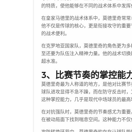
的特质，使他能够在不同的战术体系中发挥
在皇家马德里的战术体系中，莫德里奇常常
他不仅是传球的核心，更是衔接攻守的重要
的战术便利。
在克罗地亚国家队，莫德里奇的角色更为多
至还要为队伍注入精神力量。他的战术切换
超水准。
3、比赛节奏的掌控能
莫德里奇最为人称道的地方，是他对比赛节
球队进攻显得不急不躁，而在防守反击时，
这种掌控能力，几乎是现代中场球员的最高
在对抗强队时，莫德里奇的节奏感尤为重要
在被动局面下找到喘息空间。这种能力不仅
攻防转换环节中，莫德里奇的存在让球队能