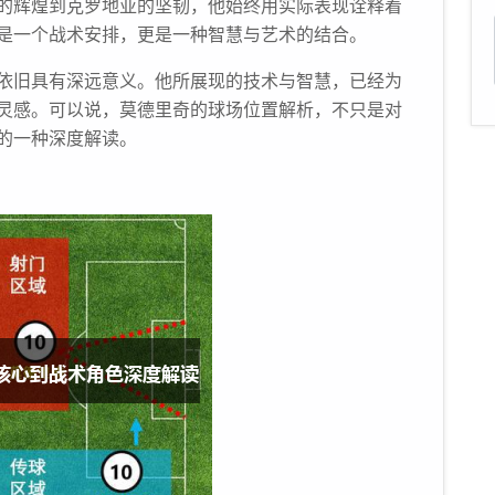
的辉煌到克罗地亚的坚韧，他始终用实际表现诠释着
是一个战术安排，更是一种智慧与艺术的结合。
依旧具有深远意义。他所展现的技术与智慧，已经为
灵感。可以说，莫德里奇的球场位置解析，不只是对
的一种深度解读。