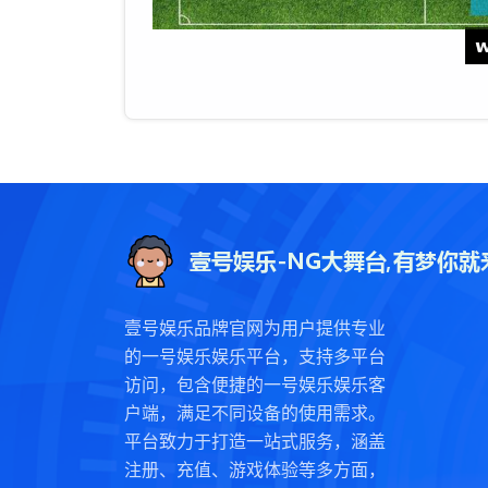
壹号娱乐品牌官网为用户提供专业
的一号娱乐娱乐平台，支持多平台
访问，包含便捷的一号娱乐娱乐客
户端，满足不同设备的使用需求。
平台致力于打造一站式服务，涵盖
注册、充值、游戏体验等多方面，