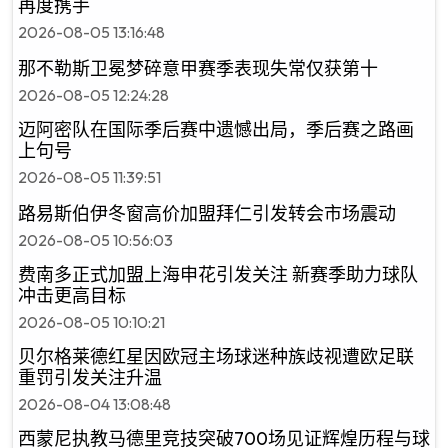
再度携手
2026-08-05 13:16:48
那不勒斯卫冕梦碎意甲赛季表现失常仅获第十
2026-08-05 12:24:28
迈阿密队在国际季后赛中遗憾出局，季后赛之路画
上句号
2026-08-05 11:39:51
路易斯伯伊冬窗高价加盟拜仁引发转会市场震动
2026-08-05 10:56:03
费南多正式加盟上海申花引发关注 新赛季助力球队
冲击更高目标
2026-08-05 10:10:21
贝尔格莱德红星因欧冠主场球迷种族歧视遭欧足联
重罚引发关注升温
2026-08-04 13:08:48
西蒙尼执教马德里竞技突破700场见证辉煌历程与球