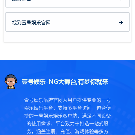
找到壹号娱乐官网
壹号娱乐品牌官网为用户提供专业的一号
娱乐娱乐平台，支持多平台访问，包含便
捷的一号娱乐娱乐客户端，满足不同设备
的使用需求。平台致力于打造一站式服
务，涵盖注册、充值、游戏体验等多方