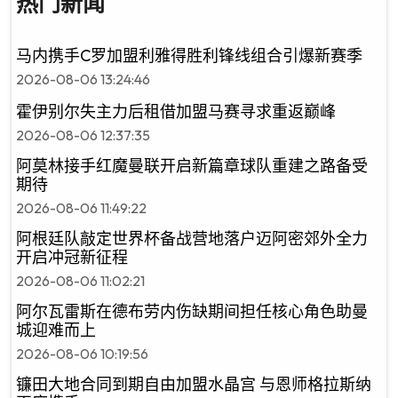
热门新闻
马内携手C罗加盟利雅得胜利锋线组合引爆新赛季
2026-08-06 13:24:46
霍伊别尔失主力后租借加盟马赛寻求重返巅峰
2026-08-06 12:37:35
阿莫林接手红魔曼联开启新篇章球队重建之路备受
期待
2026-08-06 11:49:22
阿根廷队敲定世界杯备战营地落户迈阿密郊外全力
开启冲冠新征程
2026-08-06 11:02:21
阿尔瓦雷斯在德布劳内伤缺期间担任核心角色助曼
城迎难而上
2026-08-06 10:19:56
镰田大地合同到期自由加盟水晶宫 与恩师格拉斯纳