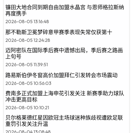
镰田大地合同到期自由加盟水晶宫 与恩师格拉斯纳
再度携手
2026-08-05 13:16:48
那不勒斯卫冕梦碎意甲赛季表现失常仅获第十
2026-08-05 12:24:28
迈阿密队在国际季后赛中遗憾出局，季后赛之路画
上句号
2026-08-05 11:39:51
路易斯伯伊冬窗高价加盟拜仁引发转会市场震动
2026-08-05 10:56:03
费南多正式加盟上海申花引发关注 新赛季助力球队
冲击更高目标
2026-08-05 10:10:21
贝尔格莱德红星因欧冠主场球迷种族歧视遭欧足联
重罚引发关注升温
2026-08-04 13:08:48