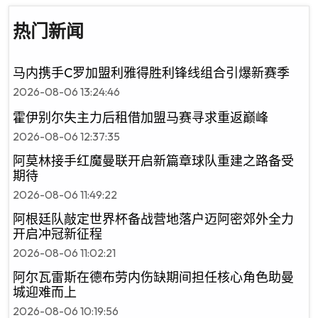
热门新闻
马内携手C罗加盟利雅得胜利锋线组合引爆新赛季
2026-08-06 13:24:46
霍伊别尔失主力后租借加盟马赛寻求重返巅峰
2026-08-06 12:37:35
阿莫林接手红魔曼联开启新篇章球队重建之路备受
期待
2026-08-06 11:49:22
阿根廷队敲定世界杯备战营地落户迈阿密郊外全力
开启冲冠新征程
2026-08-06 11:02:21
阿尔瓦雷斯在德布劳内伤缺期间担任核心角色助曼
城迎难而上
2026-08-06 10:19:56