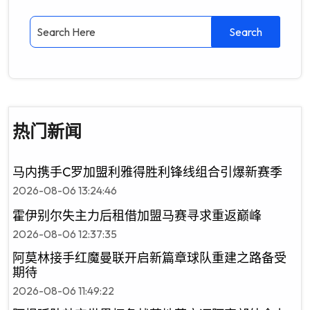
热门新闻
马内携手C罗加盟利雅得胜利锋线组合引爆新赛季
2026-08-06 13:24:46
霍伊别尔失主力后租借加盟马赛寻求重返巅峰
2026-08-06 12:37:35
阿莫林接手红魔曼联开启新篇章球队重建之路备受
期待
2026-08-06 11:49:22