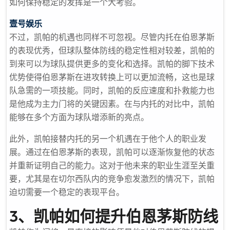
如何保持稳定的发挥是一个大考验。
壹号娱乐
不过，凯帕的机遇也同样不可忽视。尽管内托在伯恩茅斯
的表现优秀，但球队整体防线的稳定性相对较差，凯帕的
到来可以为球队提供更多的变化和选择。凯帕的脚下技术
优势使得伯恩茅斯在进攻转换上可以更加流畅，这也是球
队急需的一项技能。同时，凯帕的反应速度和扑救能力也
是他成为主力门将的关键因素。在与内托的对比中，凯帕
能够在多个方面为球队增添新的亮点。
此外，凯帕接替内托的另一个机遇在于他个人的职业发
展。通过在伯恩茅斯的表现，凯帕可以逐渐恢复他的状态
并重新证明自己的能力。这对于他未来的职业生涯至关重
要，尤其是在切尔西队内的竞争愈发激烈的情况下，凯帕
迫切需要一个稳定的表现平台。
3、凯帕如何提升伯恩茅斯防线