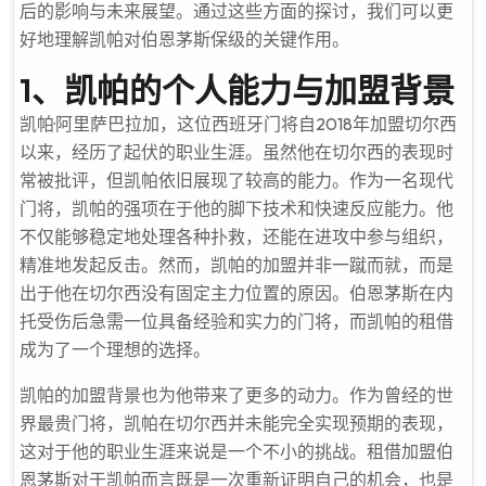
后的影响与未来展望。通过这些方面的探讨，我们可以更
好地理解凯帕对伯恩茅斯保级的关键作用。
1、凯帕的个人能力与加盟背景
凯帕·阿里萨巴拉加，这位西班牙门将自2018年加盟切尔西
以来，经历了起伏的职业生涯。虽然他在切尔西的表现时
常被批评，但凯帕依旧展现了较高的能力。作为一名现代
门将，凯帕的强项在于他的脚下技术和快速反应能力。他
不仅能够稳定地处理各种扑救，还能在进攻中参与组织，
精准地发起反击。然而，凯帕的加盟并非一蹴而就，而是
出于他在切尔西没有固定主力位置的原因。伯恩茅斯在内
托受伤后急需一位具备经验和实力的门将，而凯帕的租借
成为了一个理想的选择。
凯帕的加盟背景也为他带来了更多的动力。作为曾经的世
界最贵门将，凯帕在切尔西并未能完全实现预期的表现，
这对于他的职业生涯来说是一个不小的挑战。租借加盟伯
恩茅斯对于凯帕而言既是一次重新证明自己的机会，也是