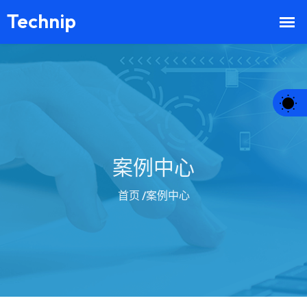
案例中心
首页
/案例中心