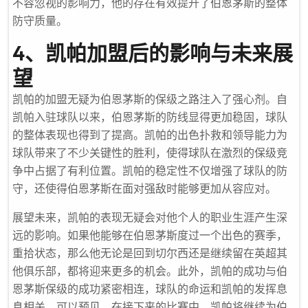
不容忽视的影响力，他的存在有效提升了伯恩茅斯的整体
防守质量。
4、凯帕加盟后的影响与未来展
望
凯帕的加盟无疑为伯恩茅斯的保级之路注入了强心剂。自
凯帕入驻球队以来，伯恩茅斯的防线显得更加稳固，球队
的整体表现也得到了提高。凯帕的出色扑救和领导能力为
球队带来了不少关键性的胜利，使得球队在激烈的保级竞
争中占据了有利位置。凯帕的稳定性不仅增强了球队的防
守，还使得伯恩茅斯在面对强敌时能够更加从容应对。
展望未来，凯帕的表现无疑会对他个人的职业生涯产生深
远的影响。如果他能够在伯恩茅斯度过一个出色的赛季，
重拾状态，那么他无论是回到切尔西还是继续留在英超其
他俱乐部，都将迎来更多的机会。此外，凯帕的成功与伯
恩茅斯保级的成功紧密相连，球队的命运和凯帕的发挥息
息相关。可以预见，在接下来的比赛中，凯帕将继续为伯