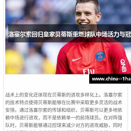
战术上的变化还体现在贝蒂斯的进攻多样化上。洛塞尔索
的技术特点使得贝蒂斯能够在比赛中采取更多灵活的战术
安排。通过洛塞尔索的传球和组织，贝蒂斯可以更多地依
赖中场进行进攻，而不是依赖单一的前场球员。在对阵强
队时，贝蒂斯能够通过控球来减少对方的进攻威胁，同时