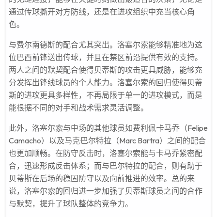
通过传球撕开对方防线，还是在进攻组织中充当核心角
色。
与费尔南德斯的配合尤其突出。洛塞尔索能够精准地为这
位巴西前锋送出传球，并且在禁区前沿提供有效的支持。
两人之间的默契配合使得贝蒂斯的攻击更具威胁，能够充
分发挥出锋线球员的个人能力。洛塞尔索的回归使得贝蒂
斯的进攻更具多样性，不再局限于单一的进攻模式，而是
能根据不同的对手和战术需求灵活调整。
此外，洛塞尔索与中场的其他球员如费利佩·卡马乔（Felipe
Camacho）以及马克·巴尔特拉（Marc Bartra）之间的配合
也更加顺畅。在防守反击时，洛塞尔索能与卡马乔紧密配
合，迅速形成反击体系；而与巴尔特拉的配合，则有助于
贝蒂斯在后场的稳固防守以及向前推进的效率。总的来
说，洛塞尔索的回归进一步加强了贝蒂斯球员之间的合作
与默契，提升了球队整体的竞争力。