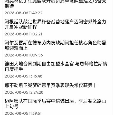
阿莫林接手红魔曼联开启新篇章球队重建之路备受
期待
2026-08-06 11:49:22
阿根廷队敲定世界杯备战营地落户迈阿密郊外全力
开启冲冠新征程
2026-08-06 11:02:21
阿尔瓦雷斯在德布劳内伤缺期间担任核心角色助曼
城迎难而上
2026-08-06 10:19:56
镰田大地合同到期自由加盟水晶宫 与恩师格拉斯纳
再度携手
2026-08-05 13:16:48
那不勒斯卫冕梦碎意甲赛季表现失常仅获第十
2026-08-05 12:24:28
迈阿密队在国际季后赛中遗憾出局，季后赛之路画
上句号
2026-08-05 11:39:51