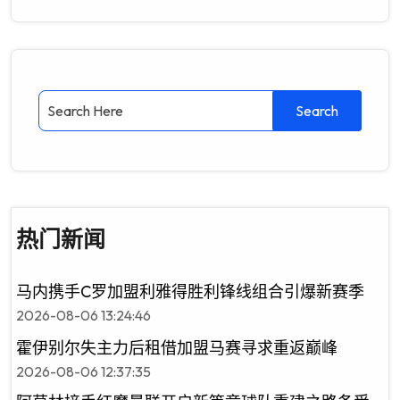
热门新闻
马内携手C罗加盟利雅得胜利锋线组合引爆新赛季
2026-08-06 13:24:46
霍伊别尔失主力后租借加盟马赛寻求重返巅峰
2026-08-06 12:37:35