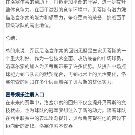
在洛塞尔索的帮助下，打造更加平衡的阵容，进一步提升
整体竞争力。在西甲激烈的竞争环境中，贝蒂斯有潜力凭
借洛塞尔索的能力和领导力，争夺更高的荣誉，挑战西甲
顶级球队的霸主地位。
总结：
总的来说，乔瓦尼·洛塞尔索的回归无疑是皇家贝蒂斯的一
个重大利好。作为一名技术全面、攻防兼备的中场球员，
洛塞尔索的加入为贝蒂斯带来了许多优势。从提升中场控
球能力到与队友的默契配合，再到战术上的灵活变化，洛
塞尔索的回归在多个层面增强了贝蒂斯的整体实力。
壹号娱乐注册入口
在未来的赛季中，洛塞尔索的回归不仅会提升贝蒂斯的竞
技状态，也为球队的冠军梦想注入了新的动力。随着球队
在西甲联赛中的表现逐渐提升，贝蒂斯有望在他的带领下
迈向新的高峰。洛塞尔索不仅�