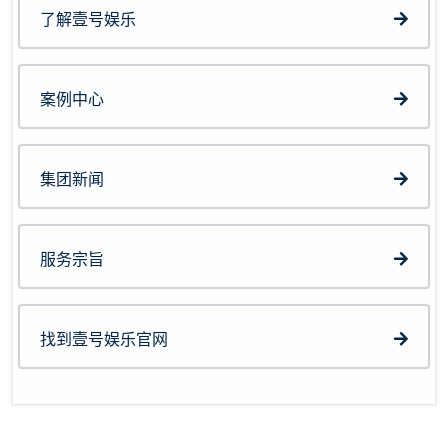
了解壹号娱乐
案例中心
集团新闻
服务宗旨
找到壹号娱乐官网